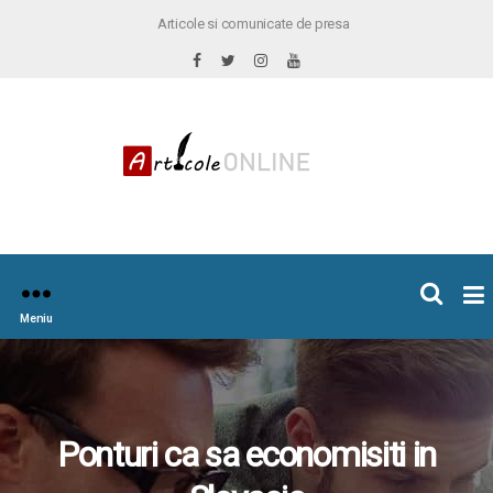
Articole si comunicate de presa
×
icoleOnline.info
Meniu
Ponturi ca sa economisiti in