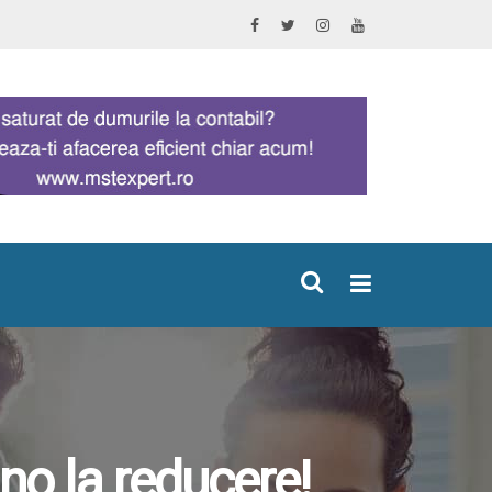
×
no la reducere!