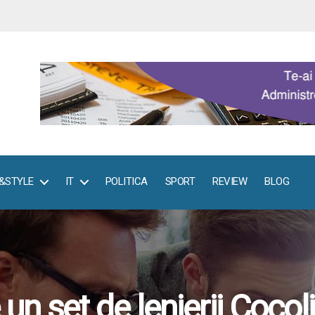
E&STYLE
IT
POLITICA
SPORT
REVIEW
BLOG
n set de lenjerii Cocoli