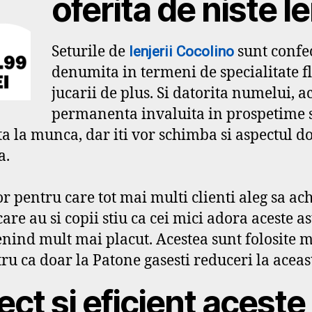
oferita de niste l
Seturile de
sunt confec
lenjerii Cocolino
denumita in termeni de specialitate fl
jucarii de plus. Si datorita numelui, a
permanenta invaluita in prospetime si
ta la munca, dar iti vor schimba si aspectul 
a.
or pentru care tot mai multi clienti aleg sa ac
re au si copii stiu ca cei mici adora aceste a
enind mult mai placut. Acestea sunt folosite ma
u ca doar la Patone gasesti reduceri la aceas
ct si eficient aceste