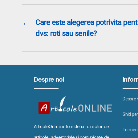
←
Care este alegerea potrivita pen
dvs: roti sau senile?
Despre noi
Inform
Despre 
Ghid pen
ArticoleOnline.info este un director de
Termeni 
articole, advertoriale si comunicate de