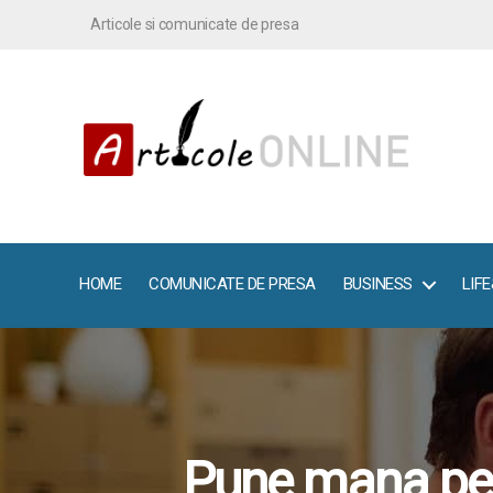
Articole si comunicate de presa
ArticoleOnline.info
HOME
COMUNICATE DE PRESA
BUSINESS
LIF
Pune mana pe u