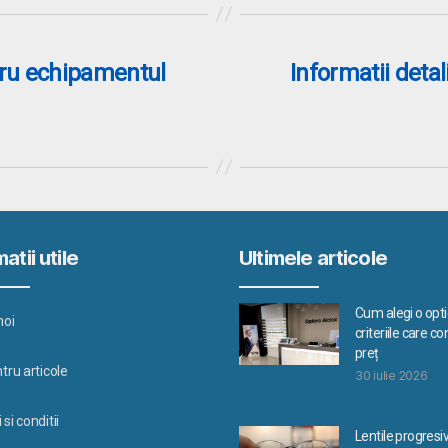
tru echipamentul
Informatii deta
atii utile
Ultimele articole
Cum alegi o optic
noi
criteriile care c
preț
tru articole
30 iulie 2026
si conditii
Lentile progresi