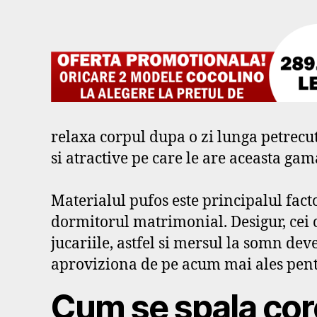
relaxa corpul dupa o zi lunga petrecu
si atractive pe care le are aceasta gam
Materialul pufos este principalul fact
dormitorul matrimonial. Desigur, cei ca
jucariile, astfel si mersul la somn dev
aproviziona de pe acum mai ales pentr
Cum se spala core