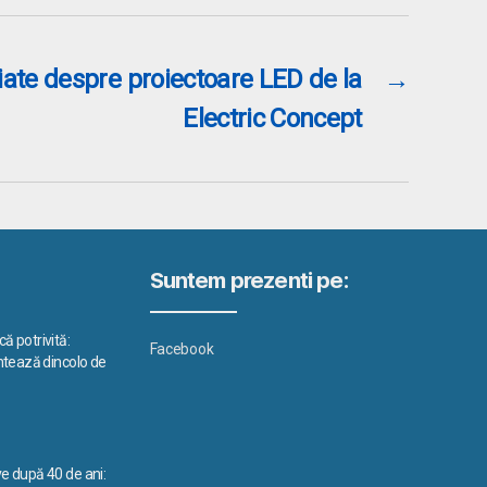
liate despre proiectoare LED de la
→
Electric Concept
Suntem prezenti pe:
ă potrivită:
Facebook
ontează dincolo de
ve după 40 de ani: