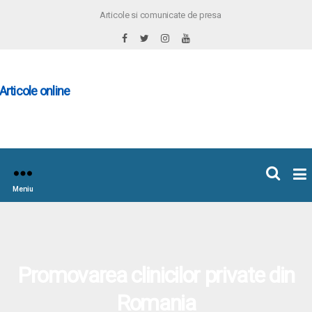
Articole si comunicate de presa
×
icoleOnline.info
Meniu
Promovarea clinicilor private din
Romania