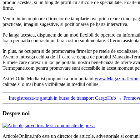
produc acestea, si un blog de profil cu articole de specialitate. Foarte
firme.
Venim in intampinarea firmelor de tamplarie pvc prin crearea unei pagini 
practicate, imagini sugestive, si pozitionarea pe harta interactiva.
Pe langa acestea, dispunem de un mod flexibil de operare cu informatiil
toata perioada contractului, fara costuri suplimentare. Oferim asistenta
In plus, ne ocupam si de promovarea firmelor pe retele de socializare, b
Avem o intreaga echipa de IT care se ocupa de portalul Magazin-Termop
Firmele care doresc un loc pe portalul nostru beneficiaza de oferte av
Termopane.com pentru promovare sunt accesibile in acest moment pent
Astfel Odin Media isi propune ca prin portalul
www.Magazin-Termop
calitate si o mai buna vizibilitate in mediul online.
←
Inregistreaza-te gratuit in bursa de transport CargoHub
→
Promovar
Despre noi
ArticoleOnline.info este un director de articole, advertoriale si comuni