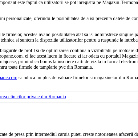
 important este faptul ca utilizatorii se pot inregistra pe Magazin-Termo
personalizate, oferindu-le posibilitatea de a isi prezenta datele de contac
e firmelor, acestea avand posibilitatea atat sa isi adminstreze singure p
 tehnica si suntem la dispozitia utilizatorilor pentru a raspunde la intreb
logurile de profil si de optimizarea continua a vizibilitatii pe motoare d
ane.com, ei fac acest lucru in fiecare zi iar odata cu portalul Magazi
antajoase, primind ca bonus la inscriere carti de vizita in format elect
ru toate firmele de tamplarie pvc din Romania.
ane.com
sa aduca un plus de valoare firmelor si magazinelor din Roman
ea clinicilor private din Romania
cate de presa prin intermediul caruia puteti creste notorietatea afacerii