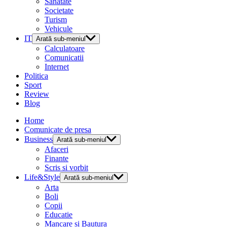
Sanatate
Societate
Turism
Vehicule
IT
Arată sub-meniul
Calculatoare
Comunicatii
Internet
Politica
Sport
Review
Blog
Home
Comunicate de presa
Business
Arată sub-meniul
Afaceri
Finante
Scris si vorbit
Life&Style
Arată sub-meniul
Arta
Boli
Copii
Educatie
Mancare si Bautura