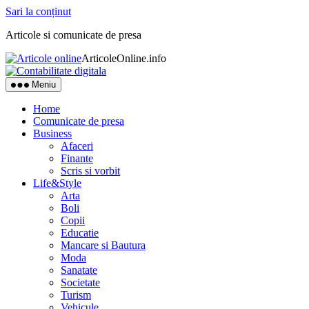
Sari la conținut
Articole si comunicate de presa
ArticoleOnline.info
Meniu
Home
Comunicate de presa
Business
Afaceri
Finante
Scris si vorbit
Life&Style
Arta
Boli
Copii
Educatie
Mancare si Bautura
Moda
Sanatate
Societate
Turism
Vehicule