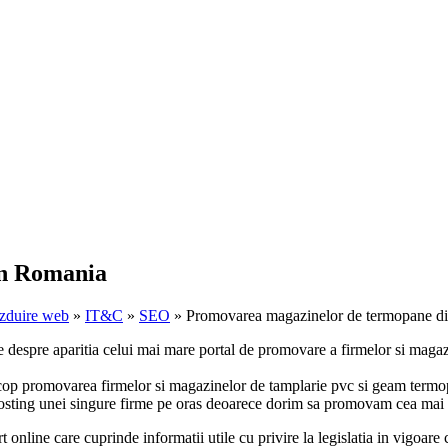
in Romania
zduire web
»
IT&C
»
SEO
» Promovarea magazinelor de termopane d
 despre aparitia celui mai mare portal de promovare a firmelor si maga
op promovarea firmelor si magazinelor de tamplarie pvc si geam termopan
 hosting unei singure firme pe oras deoarece dorim sa promovam cea mai 
t online care cuprinde informatii utile cu privire la legislatia in vigoar