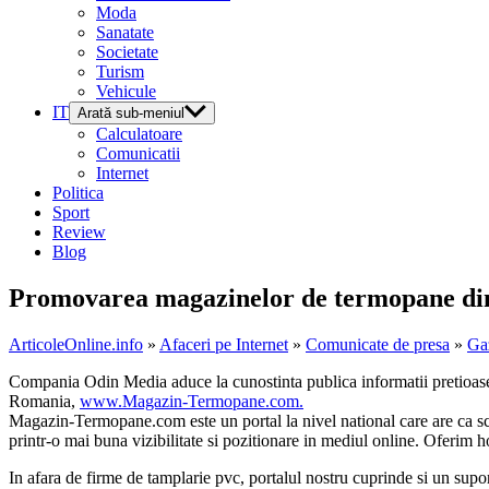
Moda
Sanatate
Societate
Turism
Vehicule
IT
Arată sub-meniul
Calculatoare
Comunicatii
Internet
Politica
Sport
Review
Blog
Promovarea magazinelor de termopane d
ArticoleOnline.info
»
Afaceri pe Internet
»
Comunicate de presa
»
Ga
Compania Odin Media aduce la cunostinta publica informatii pretioase
Romania,
www.Magazin-Termopane.com.
Magazin-Termopane.com este un portal la nivel national care are ca sc
printr-o mai buna vizibilitate si pozitionare in mediul online. Oferim
In afara de firme de tamplarie pvc, portalul nostru cuprinde si un supor