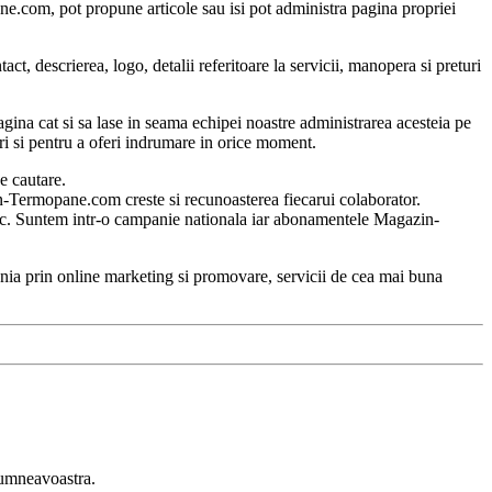
pane.com, pot propune articole sau isi pot administra pagina propriei
t, descrierea, logo, detalii referitoare la servicii, manopera si preturi
agina cat si sa lase in seama echipei noastre administrarea acesteia pe
ari si pentru a oferi indrumare in orice moment.
e cautare.
n-Termopane.com creste si recunoasterea fiecarui colaborator.
ronic. Suntem intr-o campanie nationala iar abonamentele Magazin-
ia prin online marketing si promovare, servicii de cea mai buna
 dumneavoastra.