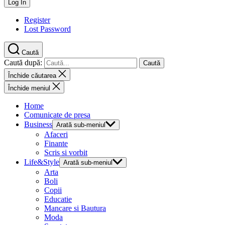
Register
Lost Password
Caută
Caută după:
Închide căutarea
Închide meniul
Home
Comunicate de presa
Business
Arată sub-meniul
Afaceri
Finante
Scris si vorbit
Life&Style
Arată sub-meniul
Arta
Boli
Copii
Educatie
Mancare si Bautura
Moda