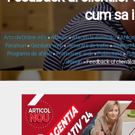
cum sa i
ArticoleOnline.info
»
Afaceri
»
Afaceri la domiciliu
»
Afacer
Forumuri
»
Gazduire web
»
Generare de trafic
»
Internet 
Programe de afiliati
»
Promovare web
»
Publicitate
»
Pub
design
» Feedback-ul clientilo