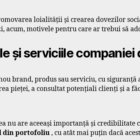
romovarea loialității și crearea dovezilor soci
zi, acum, motivele pentru care ar trebui să ado
e și serviciile companiei
u brand, produs sau serviciu, cu siguranță a 
 pieței, a consultat potențiali clienți și a făc
tea nu are aceeași importanță și credibilitate 
l din portofoliu
, cu atât mai puțin dacă acesta