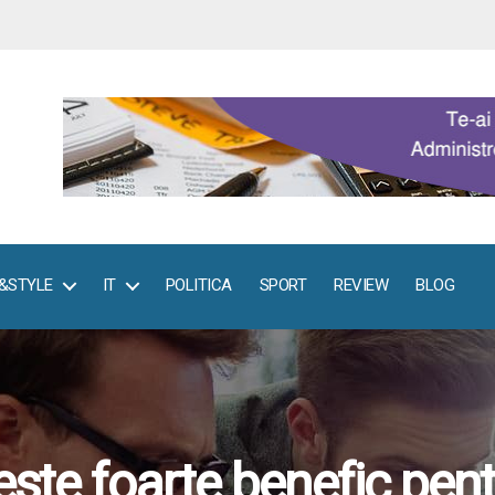
E&STYLE
IT
POLITICA
SPORT
REVIEW
BLOG
este foarte benefic pent