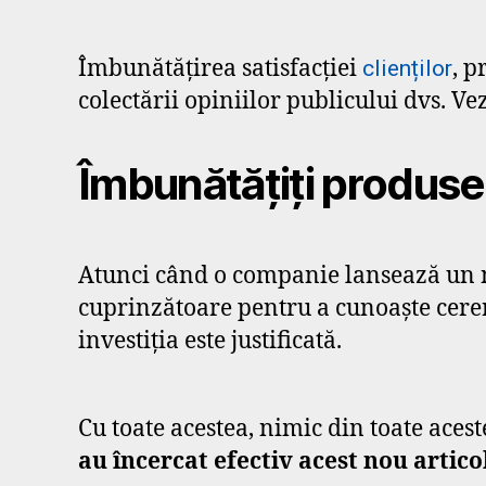
Îmbunătățirea satisfacției
, p
clienților
colectării opiniilor publicului dvs. Ve
Îmbunătățiți produsel
Atunci când o companie lansează un no
cuprinzătoare pentru a cunoaște cererea
investiția este justificată.
Cu toate acestea, nimic din toate aces
au încercat efectiv acest nou artico