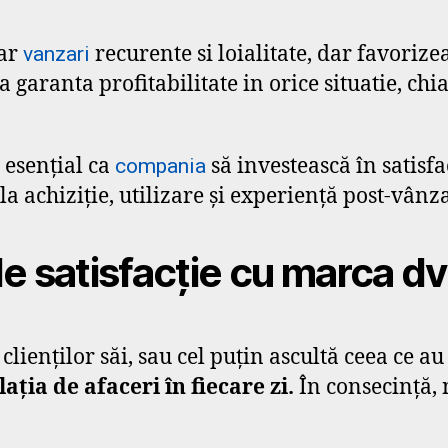
oar
recurente si loialitate, dar favoriz
vanzari
 garanta profitabilitate in orice situatie, chia
 esențial ca
să investească în satisfa
compania
a achiziție, utilizare și experiență post-vânz
de satisfacție cu marca d
lienților săi, sau cel puțin ascultă ceea ce au
ația de afaceri în fiecare zi.
În consecință, n