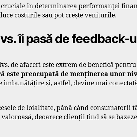
sunt cruciale în determinarea performanței fin
duce costurile sau pot crește veniturile.
s. îi pasă de feedback-ul 
dvs. de afaceri este extrem de benefică pentr
este preocupată de menținerea unor nivelu
 îmbunătățire și, astfel, devine mai conectat
esele de loialitate, până când consumatorii t
loroasă, deoarece clienții tind să se bazeze