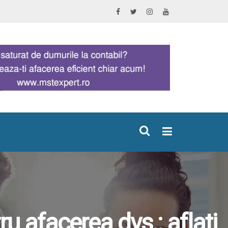
×
ru afacerea dvs.: aflati