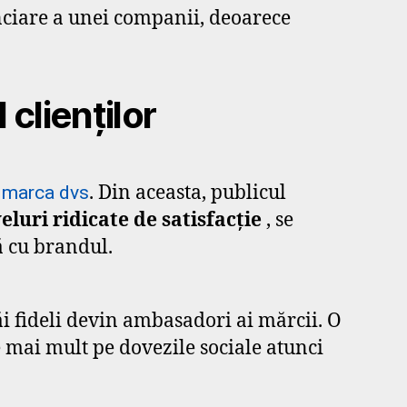
anciare a unei companii, deoarece
clienților
u
. Din aceasta, publicul
marca dvs
ri ridicate de satisfacție
, se
ă cu brandul.
ăi fideli devin ambasadori ai mărcii. O
 mai mult pe dovezile sociale atunci