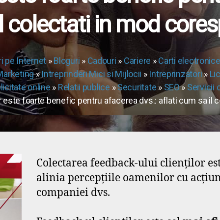
l colectati in mod core
i pe Internet
»
Bloguri
»
Cadouri
»
Cariere
»
Carti electronic
Marketing
»
Intreprinderi Mici si Mijlocii
»
Intreprinzatori
»
Lic
licitate online
»
Relatii publice
»
Securitate
»
SEO
»
Servicii c
r este foarte benefic pentru afacerea dvs.: aflati cum sa il
Colectarea feedback-ului clienților es
alinia percepțiile oamenilor cu acțiun
companiei dvs.