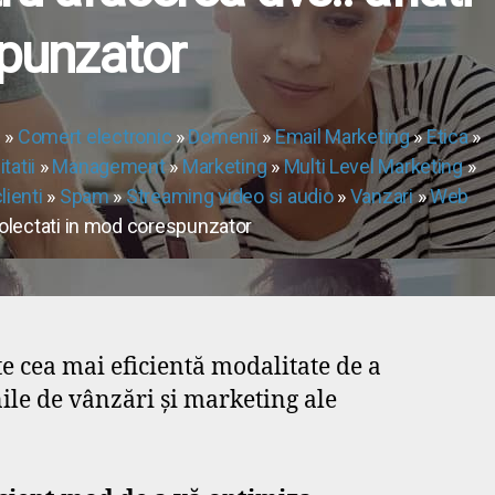
spunzator
e
»
Comert electronic
»
Domenii
»
Email Marketing
»
Etica
»
itatii
»
Management
»
Marketing
»
Multi Level Marketing
»
lienti
»
Spam
»
Streaming video si audio
»
Vanzari
»
Web
 colectati in mod corespunzator
te cea mai eficientă modalitate de a
ile de vânzări și marketing ale