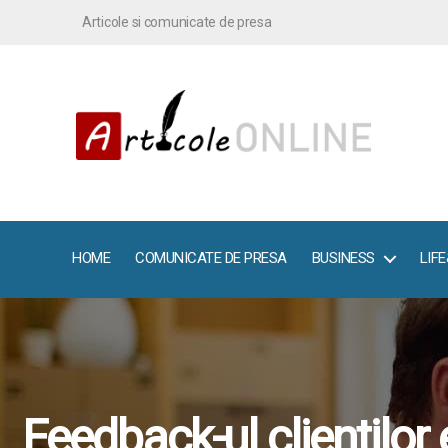
Articole si comunicate de presa
ArticoleOnline.info
HOME
COMUNICATE DE PRESA
BUSINESS
LIF
Feedback-ul clientilor 