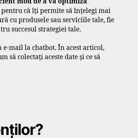
icient mod de a vă optimiza
 pentru că îți permite să înțelegi mai
ră cu produsele sau serviciile tale, fie
tru succesul strategiei tale.
e-mail la chatbot. În acest articol,
m să colectați aceste date și ce să
nților?