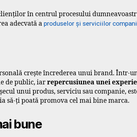
ienților în centrul procesului dumneavoastră 
area adecvată a
produselor și serviciilor compani
onală crește încrederea unui brand. Într-un
le de public, iar
repercusiunea unei experie
eșecul unui produs, serviciu sau companie, est
eștia să-ți poată promova cel mai bine marca.
mai bune