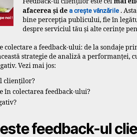
Feedback-ul clienților este cel
mai ef
afacerea și de
. Asta
a crește vânzările
bine percepția publicului, fie în legătu
despre serviciul tău și alte cerințe pen
colectare a feedback-ului: de la sondaje prin 
această strategie de analiză a performanței, cu
ativ. Vezi mai jos:
 clienților?
te în colectarea feedback-ului?
gativ?
este feedback-ul clie