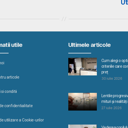
Ut
atii utile
Ultimele articole
Cum alegi o optic
noi
criteriile care c
preț
tru articole
30 iulie 2026
si conditii
Lentile progresi
mituri și realități
 de confidentialitate
27 iulie 2026
de utilizare a Cookie-urilor
Vederea copilulu