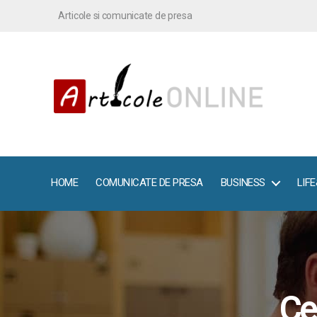
Articole si comunicate de presa
ArticoleOnline.info
HOME
COMUNICATE DE PRESA
BUSINESS
LIF
Ce