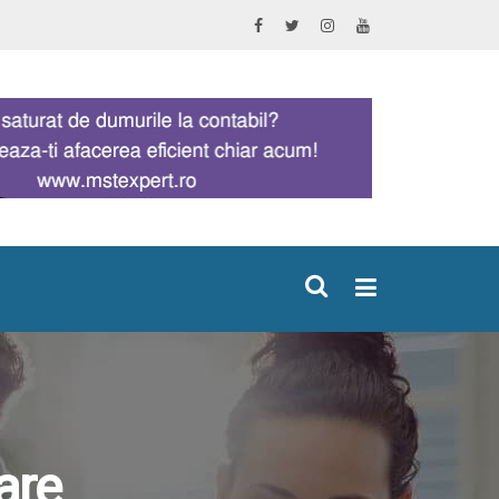
×
are