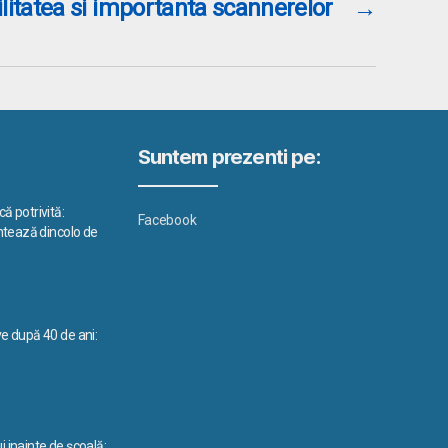
ilitatea si importanta scannerelor
→
Suntem prezenti pe:
ă potrivită:
Facebook
ontează dincolo de
ve după 40 de ani:
i inainte de școală: