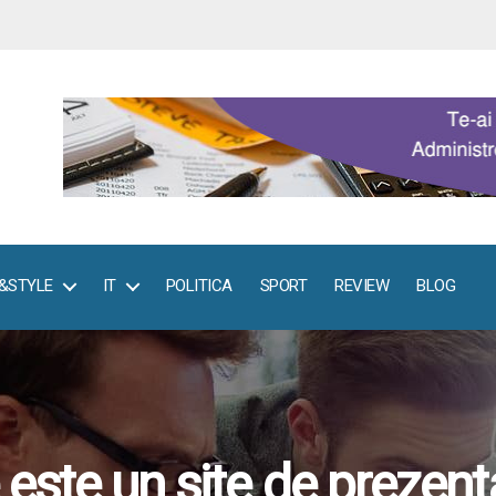
E&STYLE
IT
POLITICA
SPORT
REVIEW
BLOG
 este un site de prezent