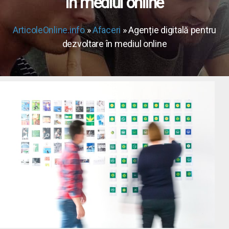
în mediul online
ArticoleOnline.info
»
Afaceri
» Agenție digitală pentru
dezvoltare în mediul online