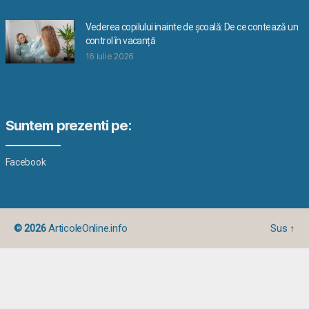
Vederea copilului inainte de școală: De ce contează un
control în vacanță
16 iulie 2026
Suntem prezenti pe:
Facebook
© 2026
ArticoleOnline.info
Sus
↑