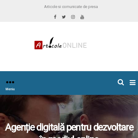
Articole si comunicate de presa
×
icoleOnline.info
Meniu
Agenție digitală pentru dezvoltare