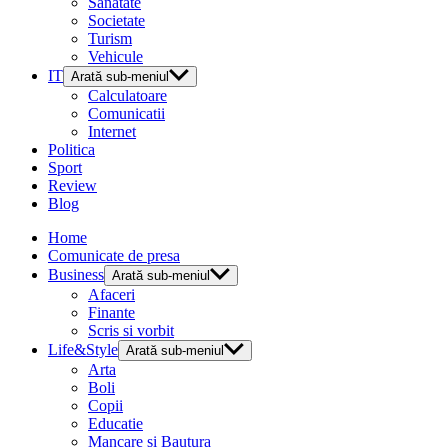
Sanatate
Societate
Turism
Vehicule
IT
Arată sub-meniul
Calculatoare
Comunicatii
Internet
Politica
Sport
Review
Blog
Home
Comunicate de presa
Business
Arată sub-meniul
Afaceri
Finante
Scris si vorbit
Life&Style
Arată sub-meniul
Arta
Boli
Copii
Educatie
Mancare si Bautura