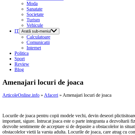
Moda
Sanatate
Societate
Turism
Vehicule
IT
Arată sub-meniul
Calculatoare
Comunicatii
Internet
Politica
Sport
Review
Blog
Amenajari locuri de joaca
ArticoleOnline.info
»
Afaceri
» Amenajari locuri de joaca
Locurile de joaca pentru copii modele vechi, devin deseori plictisitoare
important, sigure. Intrucat joaca este o parte integranta a dezvoltarii f
dezvolte sentimente de acceptare si de depasire a obstacolelor in situat
obstacolelor vietii la varsta adulta. Locurile de joaca, care atrag cu c