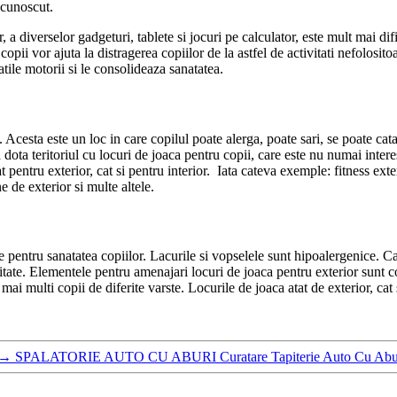
ecunoscut.
iverselor gadgeturi, tablete si jocuri pe calculator, este mult mai dificil
u copii vor ajuta la distragerea copiilor de la astfel de activitati nefolos
atile motorii si le consolideaza sanatatea.
a. Acesta este un loc in care copilul poate alerga, poate sari, se poate c
e a dota teritoriul cu locuri de joaca pentru copii, care este nu numai inter
at pentru exterior, cat si pentru interior. Iata cateva exemple: fitness ex
 de exterior si multe altele.
 pentru sanatatea copiilor. Lacurile si vopselele sunt hipoalergenice. Cad
litate. Elementele pentru amenajari locuri de joaca pentru exterior sunt con
mai multi copii de diferite varste. Locurile de joaca atat de exterior, cat 
→
SPALATORIE AUTO CU ABURI Curatare Tapiterie Auto Cu Aburi 