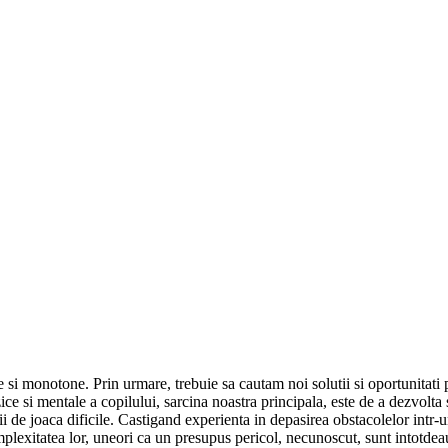
 si monotone. Prin urmare, trebuie sa cautam noi solutii si oportunitati p
izice si mentale a copilului, sarcina noastra principala, este de a dezvolt
ii de joaca dificile. Castigand experienta in depasirea obstacolelor intr-
omplexitatea lor, uneori ca un presupus pericol, necunoscut, sunt intotdea