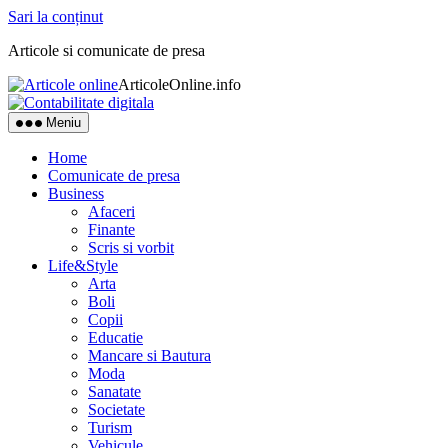
Sari la conținut
Articole si comunicate de presa
ArticoleOnline.info
Meniu
Home
Comunicate de presa
Business
Afaceri
Finante
Scris si vorbit
Life&Style
Arta
Boli
Copii
Educatie
Mancare si Bautura
Moda
Sanatate
Societate
Turism
Vehicule