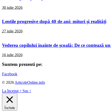
30 iulie 2026
Lentile progresive după 40 de ani: mituri și realități
27 iulie 2026
Vederea copilului inainte de școală: De ce contează un
16 iulie 2026
Suntem prezenti pe:
Facebook
© 2026
ArticoleOnline.info
La început
↑
Sus
↑
Închide