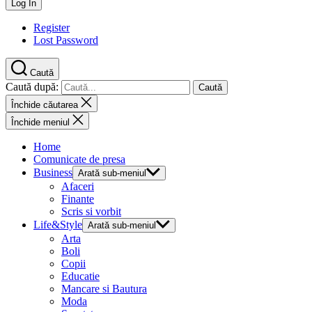
Register
Lost Password
Caută
Caută după:
Închide căutarea
Închide meniul
Home
Comunicate de presa
Business
Arată sub-meniul
Afaceri
Finante
Scris si vorbit
Life&Style
Arată sub-meniul
Arta
Boli
Copii
Educatie
Mancare si Bautura
Moda