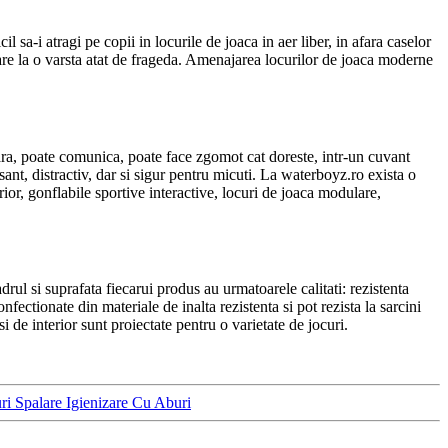
 sa-i atragi pe copii in locurile de joaca in aer liber, in afara caselor
itoare la o varsta atat de frageda. Amenajarea locurilor de joaca moderne
atara, poate comunica, poate face zgomot cat doreste, intr-un cuvant
esant, distractiv, dar si sigur pentru micuti. La waterboyz.ro exista o
terior, gonflabile sportive interactive, locuri de joaca modulare,
rul si suprafata fiecarui produs au urmatoarele calitati: rezistenta
fectionate din materiale de inalta rezistenta si pot rezista la sarcini
si de interior sunt proiectate pentru o varietate de jocuri.
Spalare Igienizare Cu Aburi