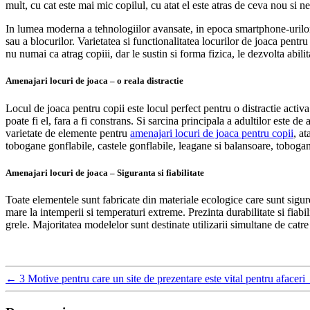
mult, cu cat este mai mic copilul, cu atat el este atras de ceva nou si n
In lumea moderna a tehnologiilor avansate, in epoca smartphone-urilor, a d
sau a blocurilor. Varietatea si functionalitatea locurilor de joaca pentr
nu numai ca atrag copiii, dar le sustin si forma fizica, le dezvolta abilit
Amenajari locuri de joaca – o reala distractie
Locul de joaca pentru copii este locul perfect pentru o distractie activ
poate fi el, fara a fi constrans. Si sarcina principala a adultilor este d
varietate de elemente pentru
amenajari locuri de joaca pentru copii
, at
tobogane gonflabile, castele gonflabile, leagane si balansoare, tobogane
Amenajari locuri de joaca – Siguranta si fiabilitate
Toate elementele sunt fabricate din materiale ecologice care sunt sigure
mare la intemperii si temperaturi extreme. Prezinta durabilitate si fiabi
grele. Majoritatea modelelor sunt destinate utilizarii simultane de catre 
←
3 Motive pentru care un site de prezentare este vital pentru afaceri