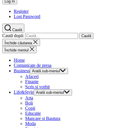
Register
Lost Password
Caută
Caută după:
Închide căutarea
Închide meniul
Home
Comunicate de presa
Business
Arată sub-meniul
Afaceri
Finante
Scris si vorbit
Life&Style
Arată sub-meniul
Arta
Boli
Copii
Educatie
Mancare si Bautura
Moda