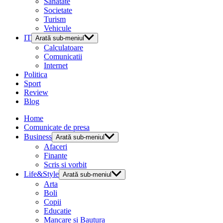
Sanatate
Societate
Turism
Vehicule
IT
Arată sub-meniul
Calculatoare
Comunicatii
Internet
Politica
Sport
Review
Blog
Home
Comunicate de presa
Business
Arată sub-meniul
Afaceri
Finante
Scris si vorbit
Life&Style
Arată sub-meniul
Arta
Boli
Copii
Educatie
Mancare si Bautura