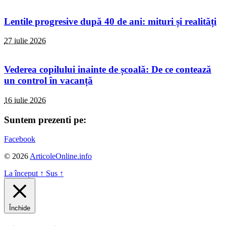
Lentile progresive după 40 de ani: mituri și realități
27 iulie 2026
Vederea copilului inainte de școală: De ce contează
un control în vacanță
16 iulie 2026
Suntem prezenti pe:
Facebook
© 2026
ArticoleOnline.info
La început
↑
Sus
↑
Închide