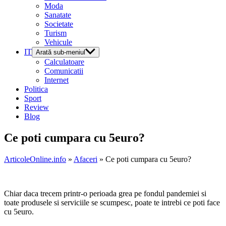
Moda
Sanatate
Societate
Turism
Vehicule
IT
Arată sub-meniul
Calculatoare
Comunicatii
Internet
Politica
Sport
Review
Blog
Ce poti cumpara cu 5euro?
ArticoleOnline.info
»
Afaceri
» Ce poti cumpara cu 5euro?
Chiar daca trecem printr-o perioada grea pe fondul pandemiei si
toate produsele si serviciile se scumpesc, poate te intrebi ce poti face
cu 5euro.