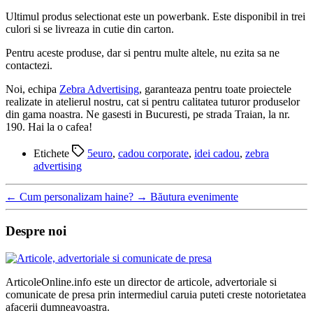
Ultimul produs selectionat este un powerbank. Este disponibil in trei
culori si se livreaza in cutie din carton.
Pentru aceste produse, dar si pentru multe altele, nu ezita sa ne
contactezi.
Noi, echipa
Zebra Advertising
, garanteaza pentru toate proiectele
realizate in atelierul nostru, cat si pentru calitatea tuturor produselor
din gama noastra. Ne gasesti in Bucuresti, pe strada Traian, la nr.
190. Hai la o cafea!
Etichete
5euro
,
cadou corporate
,
idei cadou
,
zebra
advertising
←
Cum personalizam haine?
→
Băutura evenimente
Despre noi
ArticoleOnline.info este un director de articole, advertoriale si
comunicate de presa prin intermediul caruia puteti creste notorietatea
afacerii dumneavoastra.