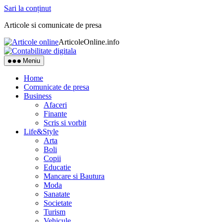
Sari la conținut
Articole si comunicate de presa
ArticoleOnline.info
Meniu
Home
Comunicate de presa
Business
Afaceri
Finante
Scris si vorbit
Life&Style
Arta
Boli
Copii
Educatie
Mancare si Bautura
Moda
Sanatate
Societate
Turism
Vehicule