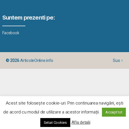
Suntem prezenti pe:
Facebook
© 2026
ArticoleOnline.info
Sus
↑
Acest site foloseşte cookie-uri. Prin continuarea navigării, eşti
de acord cu modul de utilizare a acestor informaţii.
Accept tot
Afla detalii
Setari Cookies