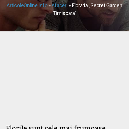
ArticoleOnline.info
»
Afaceri
» Floraria „Secret Garden
Timisoara”
Florile sunt cele mai frumoase