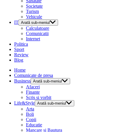
Sanatate
Societate
Turism
Vehicule
IT
Arată sub-meniul
Calculatoare
Comunicatii
Internet
Politica
Sport
Review
Blog
Home
Comunicate de presa
Business
Arată sub-meniul
Afaceri
Finante
Scris si vorbit
Life&Style
Arată sub-meniul
Arta
Boli
Copii
Educatie
Mancare si Bautura