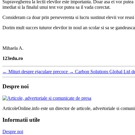
Supravegherea la lectii elevilor este importanta. Doar asa ei vor putea
imediat si la finalul unui test vor putea sa il vada corectat.
Consideram ca doar prin perseverenta si lucru sustinut elevii vor reusi s
Dorim mult succes tuturor elevilor in noul an scolar si sa se gandeasca 
Mihaela A.
123edu.ro
←
Mituri despre ejaculare precoce
→
Carbon Solutions Global Ltd d
Despre noi
ArticoleOnline.info este un director de articole, advertoriale si comuni
Informatii utile
Despre noi