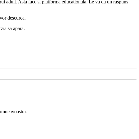
nui adult. Asta face si platforma educationala. Le va da un raspuns
 vor descurca.
rzia sa apara.
 dumneavoastra.