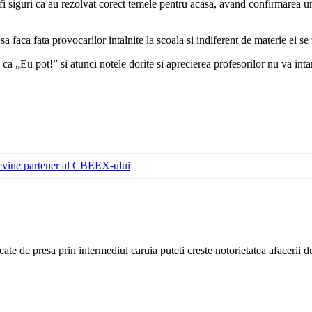
 fi siguri ca au rezolvat corect temele pentru acasa, avand confirmarea u
a faca fata provocarilor intalnite la scoala si indiferent de materie ei se
ca „Eu pot!” si atunci notele dorite si aprecierea profesorilor nu va inta
evine partener al CBEEX-ului
cate de presa prin intermediul caruia puteti creste notorietatea afacerii