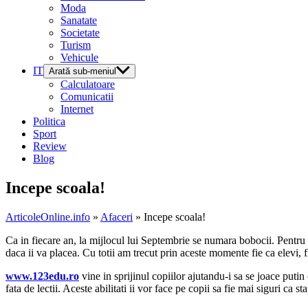
Moda
Sanatate
Societate
Turism
Vehicule
IT
Arată sub-meniul
Calculatoare
Comunicatii
Internet
Politica
Sport
Review
Blog
Incepe scoala!
ArticoleOnline.info
»
Afaceri
» Incepe scoala!
Ca in fiecare an, la mijlocul lui Septembrie se numara bobocii. Pentru 
daca ii va placea. Cu totii am trecut prin aceste momente fie ca elevi, f
www.123edu.ro
vine in sprijinul copiilor ajutandu-i sa se joace putin
fata de lectii. Aceste abilitati ii vor face pe copii sa fie mai siguri ca s