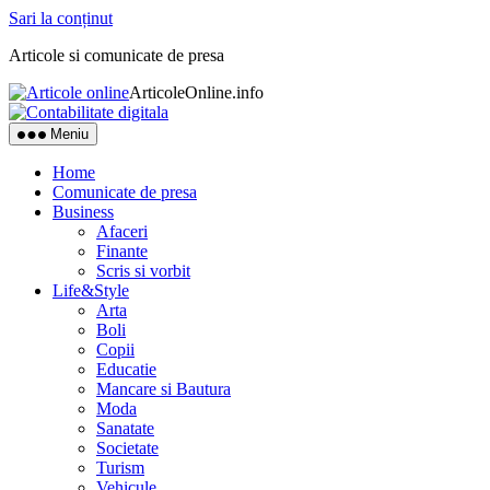
Sari la conținut
Articole si comunicate de presa
ArticoleOnline.info
Meniu
Home
Comunicate de presa
Business
Afaceri
Finante
Scris si vorbit
Life&Style
Arta
Boli
Copii
Educatie
Mancare si Bautura
Moda
Sanatate
Societate
Turism
Vehicule