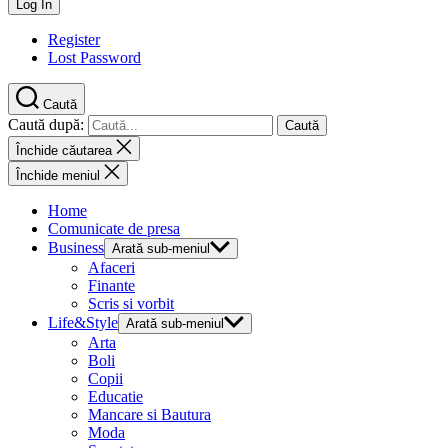
Register
Lost Password
Caută
Caută după:
Închide căutarea
Închide meniul
Home
Comunicate de presa
Business
Arată sub-meniul
Afaceri
Finante
Scris si vorbit
Life&Style
Arată sub-meniul
Arta
Boli
Copii
Educatie
Mancare si Bautura
Moda