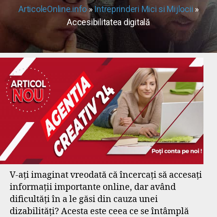
ArticoleOnline.info
»
Intreprinderi Mici si Mijlocii
»
Accesibilitatea digitală
V-ați imaginat vreodată că încercați să accesați
informații importante online, dar având
dificultăți în a le găsi din cauza unei
dizabilități? Acesta este ceea ce se întâmplă