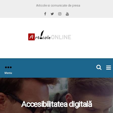
Articole si comunicate de presa
×
icoleOnline.info
Meniu
Accesibilitatea digitală