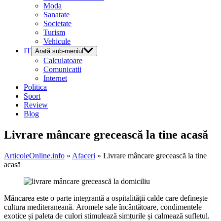
Moda
Sanatate
Societate
Turism
Vehicule
IT
Arată sub-meniul
Calculatoare
Comunicatii
Internet
Politica
Sport
Review
Blog
Livrare mâncare grecească la tine acasă
ArticoleOnline.info
»
Afaceri
» Livrare mâncare grecească la tine
acasă
Mâncarea este o parte integrantă a ospitalității calde care definește
cultura mediteraneană. Aromele sale încântătoare, condimentele
exotice și paleta de culori stimulează simțurile și calmează sufletul.