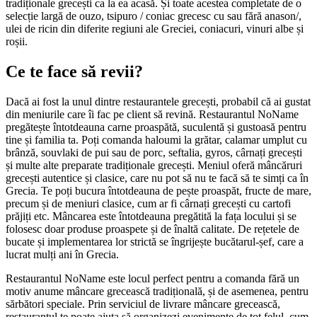
tradiționale grecești ca la ea acasă. Și toate acestea completate de o
selecție largă de ouzo, tsipuro / coniac grecesc cu sau fără anason/,
ulei de ricin din diferite regiuni ale Greciei, coniacuri, vinuri albe și
roșii.
Ce te face să revii?
Dacă ai fost la unul dintre restaurantele grecești, probabil că ai gustat
din meniurile care îi fac pe client să revină. Restaurantul NoName
pregătește întotdeauna carne proaspătă, suculentă și gustoasă pentru
tine și familia ta. Poți comanda haloumi la grătar, calamar umplut cu
brânză, souvlaki de pui sau de porc, seftalia, gyros, cârnați grecești
și multe alte preparate tradiționale grecești. Meniul oferă mâncăruri
grecești autentice și clasice, care nu pot să nu te facă să te simți ca în
Grecia. Te poți bucura întotdeauna de pește proaspăt, fructe de mare,
precum și de meniuri clasice, cum ar fi cârnați grecești cu cartofi
prăjiți etc. Mâncarea este întotdeauna pregătită la fața locului și se
folosesc doar produse proaspete și de înaltă calitate. De rețetele de
bucate și implementarea lor strictă se îngrijește bucătarul-șef, care a
lucrat mulți ani în Grecia.
Restaurantul NoName este locul perfect pentru a comanda fără un
motiv anume mâncare grecească tradițională, și de asemenea, pentru
sărbători speciale. Prin serviciul de livrare mâncare grecească,
restaurantul te poate ajuta să organizezi evenimente de tot felul, cum