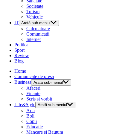
Sanatate
Societate
Turism
Vehicule
IT
Arată sub-meniul
Calculatoare
Comunicatii
Internet
Politica
Sport
Review
Blog
Home
Comunicate de presa
Business
Arată sub-meniul
Afaceri
Finante
Scris si vorbit
Life&Style
Arată sub-meniul
Arta
Boli
Copii
Educatie
Mancare si Bautura