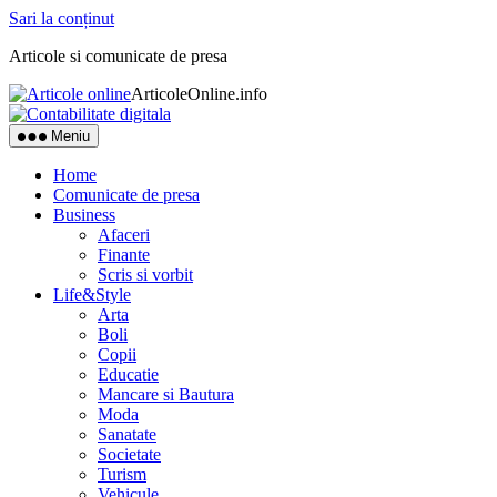
Sari la conținut
Articole si comunicate de presa
ArticoleOnline.info
Meniu
Home
Comunicate de presa
Business
Afaceri
Finante
Scris si vorbit
Life&Style
Arta
Boli
Copii
Educatie
Mancare si Bautura
Moda
Sanatate
Societate
Turism
Vehicule