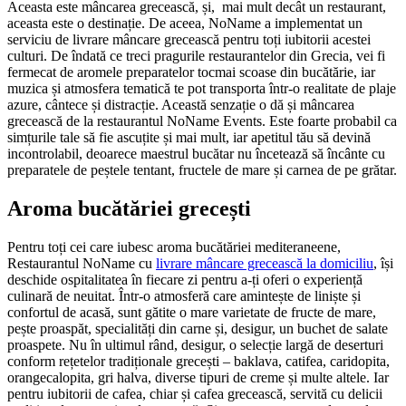
Aceasta este mâncarea grecească, și,
mai mult decât un restaurant,
aceasta este o destinație. De aceea, NoName a implementat un
serviciu de livrare mâncare grecească pentru toți iubitorii acestei
culturi. De îndată ce treci pragurile restaurantelor din Grecia, vei fi
fermecat de aromele preparatelor tocmai scoase din bucătărie, iar
muzica și atmosfera tematică te pot transporta într-o realitate de plaje
azure, cântece și distracție. Această senzație o dă și mâncarea
grecească de la restaurantul NoName Events. Este foarte probabil ca
simțurile tale să fie ascuțite și mai mult, iar apetitul tău să devină
incontrolabil, deoarece maestrul bucătar nu încetează să încânte cu
preparatele de peștele tentant, fructele de mare și carnea de pe grătar.
Aroma bucătăriei grecești
Pentru toți cei care iubesc aroma bucătăriei mediteraneene,
Restaurantul NoName cu
livrare mâncare grecească la domiciliu
, își
deschide ospitalitatea în fiecare zi pentru a-ți oferi o experiență
culinară de neuitat. Într-o atmosferă care amintește de liniște și
confortul de acasă, sunt gătite o mare varietate de fructe de mare,
pește proaspăt, specialități din carne și, desigur, un buchet de salate
proaspete. Nu în ultimul rând, desigur, o selecție largă de deserturi
conform rețetelor tradiționale grecești – baklava, catifea, caridopita,
orangecalopita, gri halva, diverse tipuri de creme și multe altele. Iar
pentru iubitorii de cafea, chiar și cafea grecească, servită cu delicii