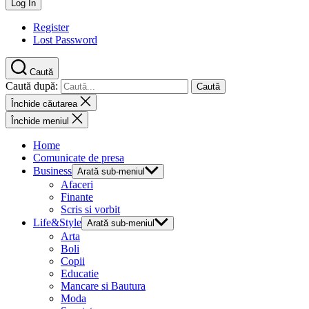
Register
Lost Password
Caută
Caută după:
Închide căutarea
Închide meniul
Home
Comunicate de presa
Business
Arată sub-meniul
Afaceri
Finante
Scris si vorbit
Life&Style
Arată sub-meniul
Arta
Boli
Copii
Educatie
Mancare si Bautura
Moda