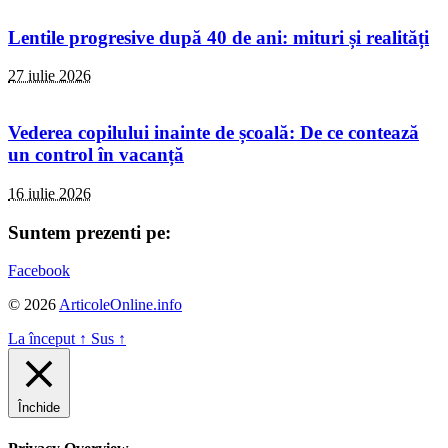
Lentile progresive după 40 de ani: mituri și realități
27 iulie 2026
Vederea copilului inainte de școală: De ce contează
un control în vacanță
16 iulie 2026
Suntem prezenti pe:
Facebook
© 2026
ArticoleOnline.info
La început
↑
Sus
↑
Închide