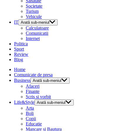
Sanatate
Societate
Turism
Vehicule
IT
Arată sub-meniul
Calculatoare
Comunicatii
Internet
Politica
Sport
Review
Blog
Home
Comunicate de presa
Business
Arată sub-meniul
Afaceri
Finante
Scris si vorbit
Life&Style
Arată sub-meniul
Arta
Boli
Copii
Educatie
Mancare si Bautura