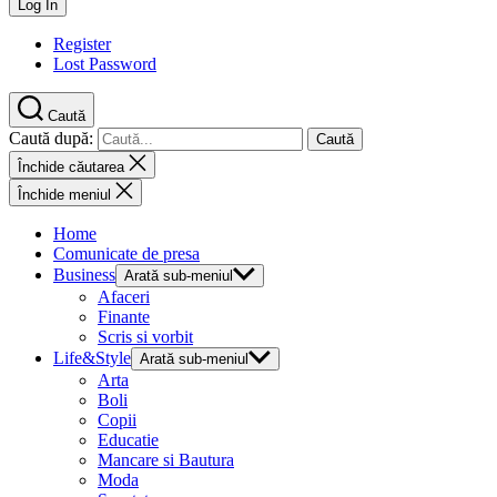
Register
Lost Password
Caută
Caută după:
Închide căutarea
Închide meniul
Home
Comunicate de presa
Business
Arată sub-meniul
Afaceri
Finante
Scris si vorbit
Life&Style
Arată sub-meniul
Arta
Boli
Copii
Educatie
Mancare si Bautura
Moda