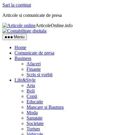
Sari la conținut
Articole si comunicate de presa
ArticoleOnline.info
Meniu
Home
Comunicate de presa
Business
Afaceri
Finante
Scris si vorbit
Life&Style
Arta
Boli
Copii
Educatie
Mancare si Bautura
Moda
Sanatate
Societate
Turism
Vehicule