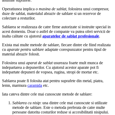
anumite suprafete.
Operatiunea implica
o masina de sablat
, folosirea unui compresor,
duze de sablat, materialul abraziv de sablare si un rezervor de
colectare a resturilor.
Sablarea se realizeaza de catre firme autorizate si instruite special in
acest domeniu. Doar o astfel de companie va putea oferi servicii de
inalta calitate cu ajutorul
aparatelor de sablat profesionale
.
Exista mai multe metode de sablare, fiecare dintre ele fiind realizata
cu
aparate pentru sablare
adaptate corespunzator pentru tipul de
material abraziv folosit.
Folosirea unui
aparat de sablat
usureaza foarte mult munca de
indepartarea a depunerilor. Cu ajutorul acestor aparate pot fi
indepartate depuneri de vopsea, rugina, stropi de mortar etc.
Sablarea poate fi folosita atat pentru suprafete din metal, piatra,
lemn, marmura
caramida
etc.
Iata cateva dintre cele mai cunoscute metode de sablare:
Sablarea cu nisip
: una dintre cele mai cunoscute si utilizate
metode de sablare. Este o metoda preferata de catre multe
persoane datorita costurilor reduse si accesibilitatii nisipului.