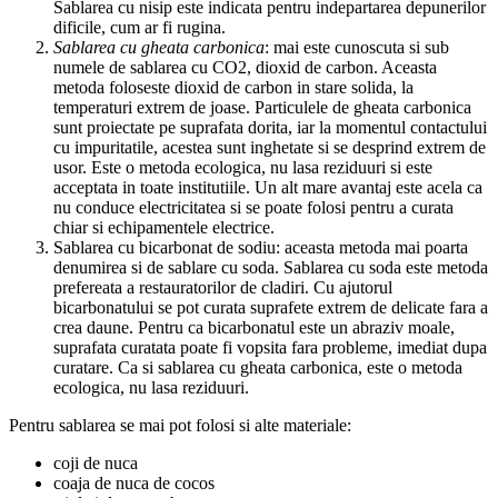
Sablarea cu nisip este indicata pentru indepartarea depunerilor
dificile, cum ar fi rugina.
Sablarea cu gheata carbonica
: mai este cunoscuta si sub
numele de sablarea cu CO2, dioxid de carbon. Aceasta
metoda foloseste dioxid de carbon in stare solida, la
temperaturi extrem de joase. Particulele de gheata carbonica
sunt proiectate pe suprafata dorita, iar la momentul contactului
cu impuritatile, acestea sunt inghetate si se desprind extrem de
usor. Este o metoda ecologica, nu lasa reziduuri si este
acceptata in toate institutiile. Un alt mare avantaj este acela ca
nu conduce electricitatea si se poate folosi pentru a curata
chiar si echipamentele electrice.
Sablarea cu bicarbonat de sodiu: aceasta metoda mai poarta
denumirea si de sablare cu soda. Sablarea cu soda este metoda
prefereata a restauratorilor de cladiri. Cu ajutorul
bicarbonatului se pot curata suprafete extrem de delicate fara a
crea daune. Pentru ca bicarbonatul este un abraziv moale,
suprafata curatata poate fi vopsita fara probleme, imediat dupa
curatare. Ca si sablarea cu gheata carbonica, este o metoda
ecologica, nu lasa reziduuri.
Pentru sablarea se mai pot folosi si alte materiale:
coji de nuca
coaja de nuca de cocos