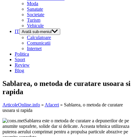
Moda
Sanatate
Societate
Turism
Vehicule
IT
Arată sub-meniul
Calculatoare
Comunicatii
Internet
Politica
Sport
Review
Blog
Sablarea, o metoda de curatare usoara si
rapida
ArticoleOnline.info
»
Afaceri
» Sablarea, o metoda de curatare
usoara si rapida
Sablarea este o metoda de curatare a depunerilor de pe
anumite suprafete, solide dar si delicate. Aceasta tehnica utilizeaza
puterea aerului comprimat pentru a propulsa particule abrazive pe