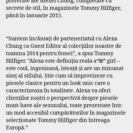
preferate ale Alexei Chung, completate cu
secrete de stil, în magazinele Tommy Hilfiger,
până în ianuarie 2015.
“Suntem încântaţi de parteneriatul cu Alexa
Chung ca Guest Editor al colecţiilor noastre de
toamna 2014 pentru femei”, a spus Tommy
Hilfiger. ”Alexa este definiţia reala a
“it”
girl –
este cool, ingenioasă, isteaţă şi are un minunat
simţ al stilului. Ştie cum să improvizeze cu
piesele clasice pentru un look unic care o
caracterizeaza în totalitate. Alexa va oferi
clienţilor noştri o perspectivă despre piesele
must-have ale sezonului, toate prezentate într-
un mod accesibil cumpărătorilor în magazinele
selecţionate Tommy Hilfiger din întreaga
Europă.”