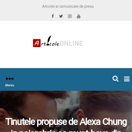
Articole si comunicate de presa
×
icoleOnline.info
Meniu
Tinutele propuse de Alexa Chung