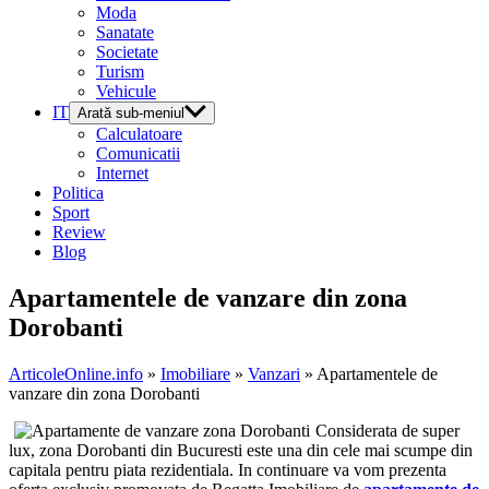
Moda
Sanatate
Societate
Turism
Vehicule
IT
Arată sub-meniul
Calculatoare
Comunicatii
Internet
Politica
Sport
Review
Blog
Apartamentele de vanzare din zona
Dorobanti
ArticoleOnline.info
»
Imobiliare
»
Vanzari
» Apartamentele de
vanzare din zona Dorobanti
Considerata de super
lux, zona Dorobanti din Bucuresti este una din cele mai scumpe din
capitala pentru piata rezidentiala. In continuare va vom prezenta