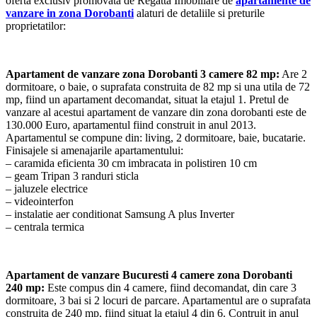
oferta exclusiv promovata de Regatta Imobiliare de
apartamente de
vanzare in zona Dorobanti
alaturi de detaliile si preturile
proprietatilor:
Apartament de vanzare zona Dorobanti 3 camere 82 mp:
Are 2
dormitoare, o baie, o suprafata construita de 82 mp si una utila de 72
mp, fiind un apartament decomandat, situat la etajul 1. Pretul de
vanzare al acestui apartament de vanzare din zona dorobanti este de
130.000 Euro, apartamentul fiind construit in anul 2013.
Apartamentul se compune din: living, 2 dormitoare, baie, bucatarie.
Finisajele si amenajarile apartamentului:
– caramida eficienta 30 cm imbracata in polistiren 10 cm
– geam Tripan 3 randuri sticla
– jaluzele electrice
– videointerfon
– instalatie aer conditionat Samsung A plus Inverter
– centrala termica
Apartament de vanzare Bucuresti 4 camere zona Dorobanti
240 mp:
Este compus din 4 camere, fiind decomandat, din care 3
dormitoare, 3 bai si 2 locuri de parcare. Apartamentul are o suprafata
construita de 240 mp, fiind situat la etajul 4 din 6. Contruit in anul