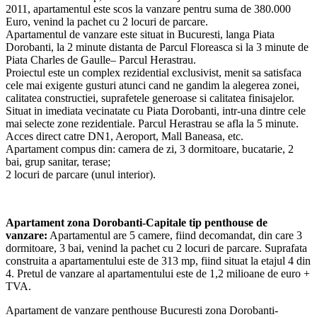
2011, apartamentul este scos la vanzare pentru suma de 380.000
Euro, venind la pachet cu 2 locuri de parcare.
Apartamentul de vanzare este situat in Bucuresti, langa Piata
Dorobanti, la 2 minute distanta de Parcul Floreasca si la 3 minute de
Piata Charles de Gaulle– Parcul Herastrau.
Proiectul este un complex rezidential exclusivist, menit sa satisfaca
cele mai exigente gusturi atunci cand ne gandim la alegerea zonei,
calitatea constructiei, suprafetele generoase si calitatea finisajelor.
Situat in imediata vecinatate cu Piata Dorobanti, intr-una dintre cele
mai selecte zone rezidentiale. Parcul Herastrau se afla la 5 minute.
Acces direct catre DN1, Aeroport, Mall Baneasa, etc.
Apartament compus din: camera de zi, 3 dormitoare, bucatarie, 2
bai, grup sanitar, terase;
2 locuri de parcare (unul interior).
Apartament zona Dorobanti-Capitale tip penthouse de
vanzare:
Apartamentul are 5 camere, fiind decomandat, din care 3
dormitoare, 3 bai, venind la pachet cu 2 locuri de parcare. Suprafata
construita a apartamentului este de 313 mp, fiind situat la etajul 4 din
4. Pretul de vanzare al apartamentului este de 1,2 milioane de euro +
TVA.
Apartament de vanzare penthouse Bucuresti zona Dorobanti-