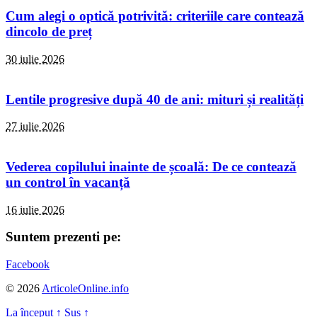
Cum alegi o optică potrivită: criteriile care contează
dincolo de preț
30 iulie 2026
Lentile progresive după 40 de ani: mituri și realități
27 iulie 2026
Vederea copilului inainte de școală: De ce contează
un control în vacanță
16 iulie 2026
Suntem prezenti pe:
Facebook
© 2026
ArticoleOnline.info
La început
↑
Sus
↑