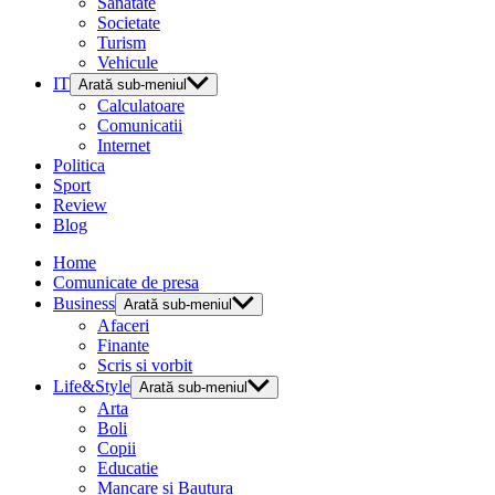
Sanatate
Societate
Turism
Vehicule
IT
Arată sub-meniul
Calculatoare
Comunicatii
Internet
Politica
Sport
Review
Blog
Home
Comunicate de presa
Business
Arată sub-meniul
Afaceri
Finante
Scris si vorbit
Life&Style
Arată sub-meniul
Arta
Boli
Copii
Educatie
Mancare si Bautura