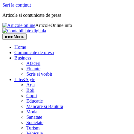
Sari la conținut
Articole si comunicate de presa
ArticoleOnline.info
Meniu
Home
Comunicate de presa
Business
Afaceri
Finante
Scris si vorbit
Life&Style
Arta
Boli
Copii
Educatie
Mancare si Bautura
Moda
Sanatate
Societate
Turism
Vehicule