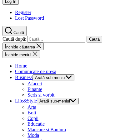
Register
Lost Password
Caută
Caută după:
Închide căutarea
Închide meniul
Home
Comunicate de presa
Business
Arată sub-meniul
Afaceri
Finante
Scris si vorbit
Life&Style
Arată sub-meniul
Arta
Boli
Copii
Educatie
Mancare si Bautura
Moda