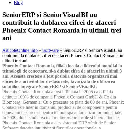
Blog
SeniorERP si SeniorVisualBI au
contribuit la dublarea cifrei de afaceri
Phoenix Contact Romania in ultimii trei
ani
ArticoleOnline.info
»
Software
» SeniorERP si SeniorVisualBI au
contribuit la dublarea cifrei de afaceri Phoenix Contact Romania in
ultimii trei ani
Phoenix Contact Romania, filiala locala a liderului mondial in
tehnologii de conectare, si-a dublat cifra de afaceri in ultimii 3
ani. Aceasta crestere a fost posibila datorita organizarii mai
eficiente a activitatilor desfasurate, favorizata de utilizarea
solutiilor integrate SeniorERP si SeniorVisualBI.
Phoenix Contact Romania a fost infiintata in 2005 ca o filiala
detinuta 100% de compania Phoenix Contact GmbH & Co din
Blomberg, Germania. Cu o prezenta pe piata de 80 de ani, Phoenix
Contact este lider in domeniul productiei de componente pentru
conexiuni electrice si pentru tehnologia automatizarilor industriale.
In 2009, dupa studierea mai multor oferte locale si internationale,
Phoenix Contact Romania a ales sistemul ERP oferit de Senior
Software datorita intuitivitatii fluxurilor operationale, a