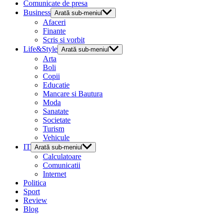
Comunicate de presa
Business
Arată sub-meniul
Afaceri
Finante
Scris si vorbit
Life&Style
Arată sub-meniul
Arta
Boli
Copii
Educatie
Mancare si Bautura
Moda
Sanatate
Societate
Turism
Vehicule
IT
Arată sub-meniul
Calculatoare
Comunicatii
Internet
Politica
Sport
Review
Blog