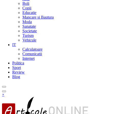
Boli
Copii
Educatie
Mancare si Bautura
Moda
Sanatate
Societate
Turism
Vehicule
IT
Calculatoare
Comunicatii
Internet
Politica
Sport
Review
Blog
×