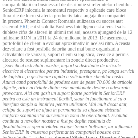
compatibilitatii cu business-ul de distributie si referintelor clientilor.
SeniorERP inlocuia la momentul respectiv o aplicatie care bloca
fluxurile de lucru si afecta productivitatea angajatilor companiei.
In prezent, Phoenix Contact Romania utilizeaza cu succes atat
sistemul
ERP
, cat si solutia Business Intelligence si a reusit sa isi
dubleze cifra de afaceri in ultimii trei ani, aceasta ajungand de la 12
milioane RON in 2011 la 24 de milioane in 2013. De asemenea,
portofoliul de clienti a evoluat aproximativ in acelasi ritm. Aceasta
dezvoltare a fost posibila datorita unei mai bune organizari a
activitatilor de vanzari, suport clienti si logistica, ceea ce a permis
alocarea de resurse suplimentare in zonele direct productive.
„Specificul activitatii noastre, import si distributie de articole
electrice si electronice pentru industrie, presupune, pe langa servicii
de logistica, o gestionare rapida a solicitarilor clientilor nostri.
Atunci cand portofoliul de produse este de peste 70.000 de articole
diferite, orice activitate dintre cele mentionate devine o adevarata
provocare. Aici am gasit un suport foarte potrivit in SeniorERP
pentru ca este un instrument flexibil, sigur in functionare si cu o
interfata simpla si intuitiva pentru utilizator. Mai mult decat atat,
echipa de suport ne ajuta in permanenta sa ajustam sistemul
conform schimbarilor survenite in zona de operational. Evolutia
continua a nevoilor noastre a fost pe deplin sustinuta de
flexibilitatea si operativitatea echipei Senior Software, iar influenta
SeniorERP in cresterea performantei companiei noastre este
indiscutabila.”
, a declarat
domnul Silviu Toma, Director General