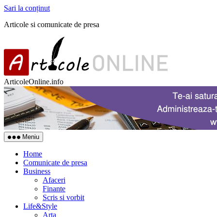
Sari la conținut
Articole si comunicate de presa
ArticoleOnline.info
Meniu
Home
Comunicate de presa
Business
Afaceri
Finante
Scris si vorbit
Life&Style
Arta