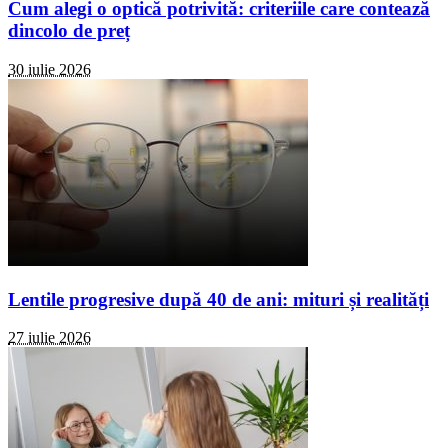
Cum alegi o optică potrivită: criteriile care contează
dincolo de preț
30 iulie 2026
Lentile progresive după 40 de ani: mituri și realități
27 iulie 2026