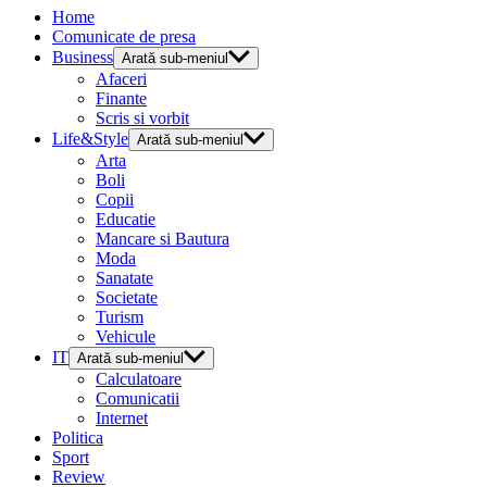
Home
Comunicate de presa
Business
Arată sub-meniul
Afaceri
Finante
Scris si vorbit
Life&Style
Arată sub-meniul
Arta
Boli
Copii
Educatie
Mancare si Bautura
Moda
Sanatate
Societate
Turism
Vehicule
IT
Arată sub-meniul
Calculatoare
Comunicatii
Internet
Politica
Sport
Review