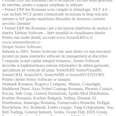
• Primul ERP din Romania care a incorporat cea mai noua generatie
de interfata, pentru a asigura simplitate in utilizare
• Primul ERP din Romania scris complet in tehnologia .NET 4.0 –
care include WCF pentru comunicatie securizata in timp real prin
internet si WF pentru modelarea fluxurilor de business conform
nevoilor clientilor
• Primul ERP din Romania care a incorporat platforma de analiza a
datelor Tableau Software – lider mondial in vizualizarea datelor
Pentru mai multe detalii, accesati www.SeniorERP.ro si
www.seniorsoftware.ro
Despre Senior Software:
Infiintat in 2003, Senior Software este unul dintre cei mai inovatori
jucatori pe piata sistemelor software de management al afacerilor.
Companie avand capital integral romanesc, Senior Software
dezvolta si implementeaza sisteme informatice de ultima generatie,
specializate pe verticale de piata: SeniorERP, SeniorVisualBI,
SeniorCRM, SeniorSFA, SeniorWMS si SeniorINVENTORY.
Printre clientii Senior Software se numara:
Walmark Romania, Regency Company, Mirano, Consolight,
Multibond Dural, Akzo Nobel Coatings Romania, Phoenix Contact,
Rocast, Side Grup, General Parmafood, Apollo Mod Distribution,
Koelner Romania, Koelner Bulgaria, Velfina, Dinamic 92
Distribution, Immergas Romania, Farmaceutica Remedia, Hofigal,
Biochefarm, KG Rulmenti, Felder Gruppe, Vitap Echipamente, Sea-
Bell Trading, General Industry, Sentia, Ocean Fish, DDS Group,