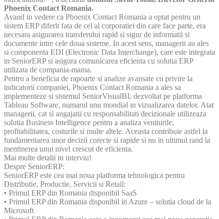
Phoenix Contact Romania.
Avand in vedere ca Phoenix Contact Romania a optat pentru un
sistem ERP diferit fata de cel al corporatiei din care face parte, era
necesara asigurarea transferului rapid si sigur de informatii si
documente intre cele doua sisteme. In acest sens, managerii au ales
si componenta EDI (Electronic Data Interchange), care este integrata
in SeniorERP si asigura comunicarea eficienta cu solutia ERP
utilizata de compania-mama.
Pentru a beneficia de rapoarte si analize avansate cu privire la
indicatorii companiei, Phoenix Contact Romania a ales sa
implementeze si sistemul SeniorVisualBI, dezvoltat pe platforma
Tableau Software, numarul unu mondial in vizualizarea datelor. Atat
managerii, cat si angajatii cu responsabilitati decizionale utilizeaza
solutia Business Intelligence pentru a analiza veniturile,
profitabilitatea, costurile si multe altele. Aceasta contribuie astfel la
fundamentarea unor decizii corecte si rapide si nu in ultimul rand la
mentinerea unui nivel crescut de eficienta.
Mai multe detalii in interviu!
Despre SeniorERP:
SeniorERP este cea mai noua platforma tehnologica pentru
Distributie, Productie, Servicii si Retail:
• Primul ERP din Romania disponibil SaaS
• Primul ERP din Romania disponibil in Azure – solutia cloud de la
Microsoft