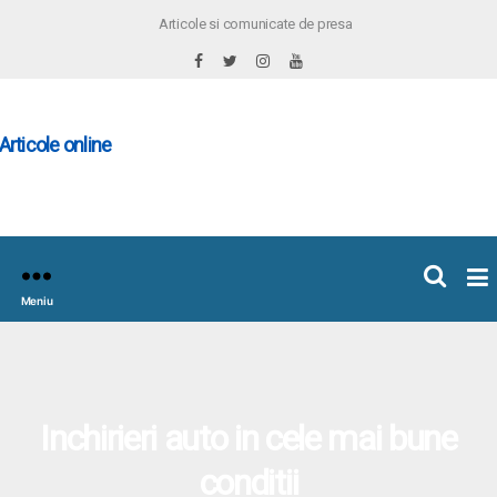
Articole si comunicate de presa
×
icoleOnline.info
Meniu
Inchirieri auto in cele mai bune
conditii