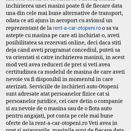
inchirierea unei masini poate fi de fiecare data
una din cele mai bune alternative de transport,
odata ce ati ajuns in aeroport cu avionul un
reprezentant de la
rent-a-car-otopeni.ro
o sa va
astepte cu masina pe care ati inchiriat-o, aveti
posibilitatea sa rezervati online, deci daca stiti
deja cand aveti programat concediul, puteti sa
va orientati si catre inchirierea masinii, in acest
mod veti avea reduceri de pret si veti avea
certitudinea ca modelul de masina de care aveti
nevoie va fi disponibil in momentul in care
aterizati. Serviciile de inchirieri auto Otopeni
sunt adresate atat persoanelor fizice cat si
persoanelor juridice, cei care detin o companie
si au nevoie de o masina sau de o flota auto
pentru angajati, pot conta pe cele mai bune
oferte de la rent-a-car-otopeni.ro Veti avea in
pret si asigurarile, masinile sunt de fiecare data