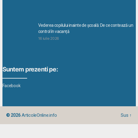
Vederea copilului inainte de școală: De ce contează un
control în vacanță
16 iulie 2026
Suntem prezenti pe:
Facebook
© 2026
ArticoleOnline.info
Sus
↑