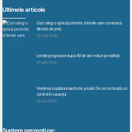
Ultimele articole
Cum alegi o optică potrivită: criteriile care contează
dincolo de preț
30 iulie 2026
Lentile progresive după 40 de ani: mituri și realități
27 iulie 2026
Vederea copilului inainte de școală: De ce contează un
control în vacanță
16 iulie 2026
Suntem prezenti pe: