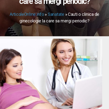
care sa mergi periodic?
ArticoleOnline.info
»
Sanatate
» Cauti o clinica de
ginecologie la care sa mergi periodic?