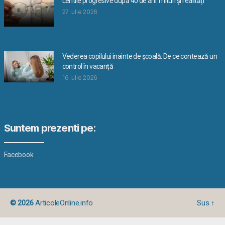
Lentile progresive după 40 de ani: mituri și realități
27 iulie 2026
Vederea copilului inainte de școală: De ce contează un
control în vacanță
16 iulie 2026
Suntem prezenti pe:
Facebook
© 2026
ArticoleOnline.info
Sus
↑