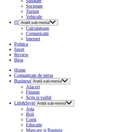
Sanatate
Societate
Turism
Vehicule
IT
Arată sub-meniul
Calculatoare
Comunicatii
Internet
Politica
Sport
Review
Blog
Home
Comunicate de presa
Business
Arată sub-meniul
Afaceri
Finante
Scris si vorbit
Life&Style
Arată sub-meniul
Arta
Boli
Copii
Educatie
Mancare si Bautura