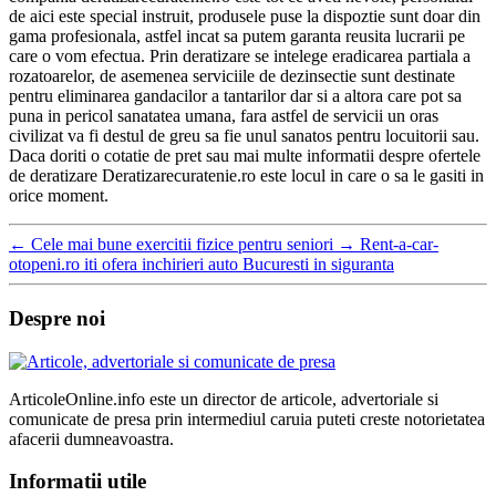
de aici este special instruit, produsele puse la dispoztie sunt doar din
gama profesionala, astfel incat sa putem garanta reusita lucrarii pe
care o vom efectua. Prin deratizare se intelege eradicarea partiala a
rozatoarelor, de asemenea serviciile de dezinsectie sunt destinate
pentru eliminarea gandacilor a tantarilor dar si a altora care pot sa
puna in pericol sanatatea umana, fara astfel de servicii un oras
civilizat va fi destul de greu sa fie unul sanatos pentru locuitorii sau.
Daca doriti o cotatie de pret sau mai multe informatii despre ofertele
de deratizare Deratizarecuratenie.ro este locul in care o sa le gasiti in
orice moment.
←
Cele mai bune exercitii fizice pentru seniori
→
Rent-a-car-
otopeni.ro iti ofera inchirieri auto Bucuresti in siguranta
Despre noi
ArticoleOnline.info este un director de articole, advertoriale si
comunicate de presa prin intermediul caruia puteti creste notorietatea
afacerii dumneavoastra.
Informatii utile