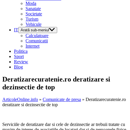
Moda
Sanatate
Societate
Turism
Vehicule
IT
Arată sub-meniul
Calculatoare
Comunicatii
Internet
Politica
Sport
Review
Blog
Deratizarecuratenie.ro deratizare si
dezinsectie de top
ArticoleOnline.info
»
Comunicate de presa
» Deratizarecuratenie.ro
deratizare si dezinsectie de top
Serviciile de deratizare dar si cele de dezinsectie ar trebuii tratate cu
maxim de interes de asociatiile de locatari dar si de persoanele fizice,