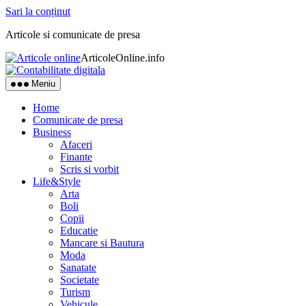
Sari la conținut
Articole si comunicate de presa
ArticoleOnline.info
Meniu
Home
Comunicate de presa
Business
Afaceri
Finante
Scris si vorbit
Life&Style
Arta
Boli
Copii
Educatie
Mancare si Bautura
Moda
Sanatate
Societate
Turism
Vehicule