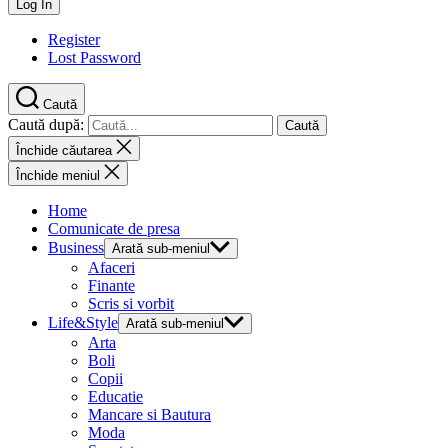
Register
Lost Password
Caută
Caută după:
Închide căutarea
Închide meniul
Home
Comunicate de presa
Business
Arată sub-meniul
Afaceri
Finante
Scris si vorbit
Life&Style
Arată sub-meniul
Arta
Boli
Copii
Educatie
Mancare si Bautura
Moda