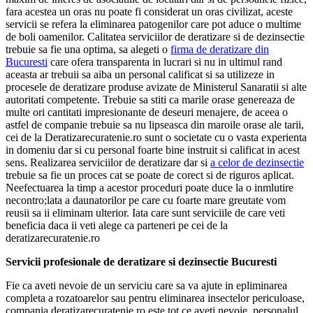
fara acestea un oras nu poate fi considerat un oras civilizat, aceste
servicii se refera la eliminarea patogenilor care pot aduce o multime
de boli oamenilor. Calitatea serviciilor de deratizare si de dezinsectie
trebuie sa fie una optima, sa alegeti o
firma de deratizare din
Bucuresti
care ofera transparenta in lucrari si nu in ultimul rand
aceasta ar trebuii sa aiba un personal calificat si sa utilizeze in
procesele de deratizare produse avizate de Ministerul Sanaratii si alte
autoritati competente. Trebuie sa stiti ca marile orase genereaza de
multe ori cantitati impresionante de deseuri menajere, de aceea o
astfel de companie trebuie sa nu lipseasca din maroile orase ale tarii,
cei de la Deratizarecuratenie.ro sunt o societate cu o vasta experienta
in domeniu dar si cu personal foarte bine instruit si calificat in acest
sens. Realizarea serviciilor de deratizare dar si
a celor de dezinsectie
trebuie sa fie un proces cat se poate de corect si de riguros aplicat.
Neefectuarea la timp a acestor proceduri poate duce la o inmlutire
necontro;lata a daunatorilor pe care cu foarte mare greutate vom
reusii sa ii eliminam ulterior. Iata care sunt serviciile de care veti
beneficia daca ii veti alege ca parteneri pe cei de la
deratizarecuratenie.ro
Servicii profesionale de deratizare si dezinsectie Bucuresti
Fie ca aveti nevoie de un serviciu care sa va ajute in epliminarea
completa a rozatoarelor sau pentru eliminarea insectelor periculoase,
compania deratizarecuratenie.ro este tot ce aveti nevoie, personalul