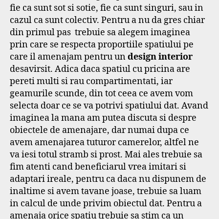
fie ca sunt sot si sotie, fie ca sunt singuri, sau in
cazul ca sunt colectiv. Pentru a nu da gres chiar
din primul pas trebuie sa alegem imaginea
prin care se respecta proportiile spatiului pe
care il amenajam pentru un
design interior
desavirsit. Adica daca spatiul cu pricina are
pereti multi si rau compartimentati, iar
geamurile scunde, din tot ceea ce avem vom
selecta doar ce se va potrivi spatiului dat. Avand
imaginea la mana am putea discuta si despre
obiectele de amenajare, dar numai dupa ce
avem amenajarea tuturor camerelor, altfel ne
va iesi totul stramb si prost. Mai ales trebuie sa
fim atenti cand beneficiarul vrea imitari si
adaptari ireale, pentru ca daca nu dispunem de
inaltime si avem tavane joase, trebuie sa luam
in calcul de unde privim obiectul dat. Pentru a
amenaja orice spatiu trebuie sa stim ca un