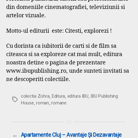
din domeniile cinematografiei, televiziunii si
artelor vizuale.
Motto-ul editurii este: Citesti, explorezi !
Cu dorinta ca iubitorii de carti si de film sa
citeasca si sa exploreze cat mai mult, editura
noastra detine o pagina de prezentare
www.ibupublishing.ro, unde sunteti invitati sa
ne descoperiti colectiile.
,
,
,
colectia Zohra
Editura
editura IBU
IBU Publishing
Etichete
,
,
House
roman
romane
←
Apartamente Cluj – Avantaje Și Dezavantaje