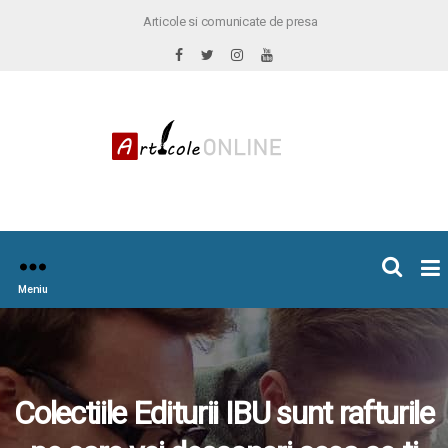
Articole si comunicate de presa
×
icoleOnline.info
Meniu
Colectiile Editurii IBU sunt rafturile