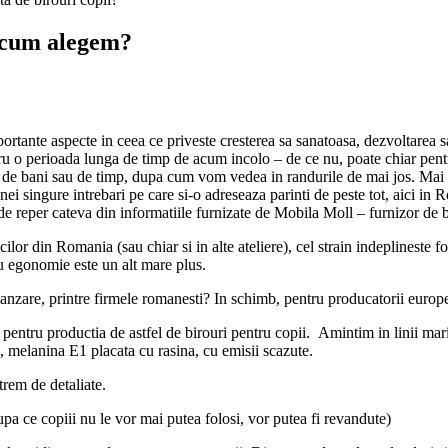
– cum alegem?
portante aspecte in ceea ce priveste cresterea sa sanatoasa, dezvoltarea s
ntru o perioada lunga de timp de acum incolo – de ce nu, poate chiar pent
r de bani sau de timp, dupa cum vom vedea in randurile de mai jos. Mai mul
ei singure intrebari pe care si-o adreseaza parinti de peste tot, aici in
 reper cateva din informatiile furnizate de Mobila Moll – furnizor de bi
ilor din Romania (sau chiar si in alte ateliere), cel strain indeplineste 
ru egonomie este un alt mare plus.
anzare, printre firmele romanesti? In schimb, pentru producatorii europe
 pentru productia de astfel de birouri pentru copii. Amintim in linii mar
nc, melanina E1 placata cu rasina, cu emisii scazute.
trem de detaliate.
a ce copiii nu le vor mai putea folosi, vor putea fi revandute)