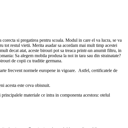
a corecta si pregatirea pentru scoala. Modul in care el va lucra, se va
ru tot restul vietii. Merita asadar sa acordam mai mult timp acestei
t decat atat, aceste birouri pot sa treaca printr-un anumit filtru, in
 Romania: Sa alegem mobila produsa la noi in tara sau din strainatate?
rouri de copii cu traditie germana.
foarte frecvent normele europene in vigoare. Astfel, certificatele de
ni acesta este ceva obisnuit.
i principalele materiale ce intra in componenta acestora: otelul