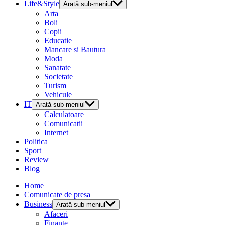
Life&Style
Arată sub-meniul
Arta
Boli
Copii
Educatie
Mancare si Bautura
Moda
Sanatate
Societate
Turism
Vehicule
IT
Arată sub-meniul
Calculatoare
Comunicatii
Internet
Politica
Sport
Review
Blog
Home
Comunicate de presa
Business
Arată sub-meniul
Afaceri
Finante