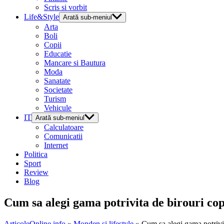
Scris si vorbit
Life&Style
Arată sub-meniul
Arta
Boli
Copii
Educatie
Mancare si Bautura
Moda
Sanatate
Societate
Turism
Vehicule
IT
Arată sub-meniul
Calculatoare
Comunicatii
Internet
Politica
Sport
Review
Blog
Cum sa alegi gama potrivita de birouri cop
ArticoleOnline.info
»
Monden si lifestyle
» Cum sa alegi gama potrivit