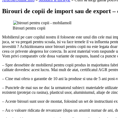
Birouri de copii de import sau de export 
Birouri pentru copii
Mobilierul pe care copilul nostru il foloseste este unul din cele mai im
juca, se va pregati pentru scoala, isi va face temele il va influenta pe
investitii ? Achizitionarea unor birouri pentru copii nu este legata doa
ceea ce priveste alegerea lor corecta. In acest material vom raspunde un
Vom privi comparativ cele doua variante de raspuns, luand ca puncte de
– Spre deosebire de mobilierul pentru copii produs in majoritatea fabric
calitate dovedesc acest lucru. Mai mult de atat, certificatul AGR pent
– Cine mai ofera o garantie de 10 ani la produse si una de 5 ani post-v
– Punctele de mai sus ne duc la urmatorul subiect: materialele utilizate
rezistent (protejat cu rasina), plasticul usor, aluminiumul, aliaje de zi
– Aceste birouri sunt usor de montat, folosind un set de instructiuni ex
– Au o valoare ridicata de revanzare (dupa un anumit numar de ani, dup