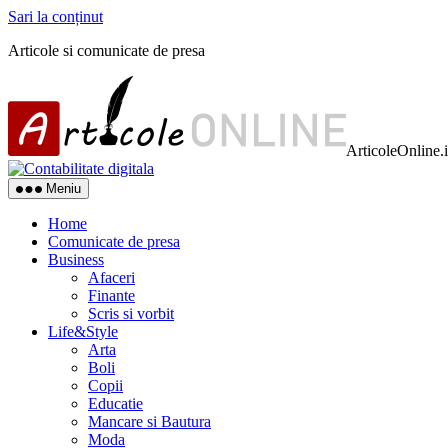
Sari la conținut
Articole si comunicate de presa
ArticoleOnline.
Meniu
Home
Comunicate de presa
Business
Afaceri
Finante
Scris si vorbit
Life&Style
Arta
Boli
Copii
Educatie
Mancare si Bautura
Moda