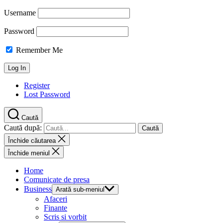
Username
Password
Remember Me
Register
Lost Password
Caută
Caută după:
Închide căutarea
Închide meniul
Home
Comunicate de presa
Business
Arată sub-meniul
Afaceri
Finante
Scris si vorbit