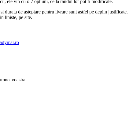
i, ele vin cu o 7 optiuni, ce la randul lor pot fi modificate.
si durata de asteptare pentru livrare sunt astfel pe deplin justificate.
 liniste, pe site.
iadymar.ro
 dumneavoastra.