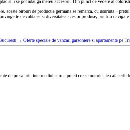
lac si li se pot adauga mereu accesorii. Din punct de vedere al coloristici
edere, aceste birouri de productie germana se remarca, cu usurinta – pretul 
nvinge-te de calitatea si diversitatea acestor produse, printr-o navigare in
Bucuresti
→
Oferte speciale de vanzari garsoniere si apartamente pe Tr
cate de presa prin intermediul caruia puteti creste notorietatea afacerii