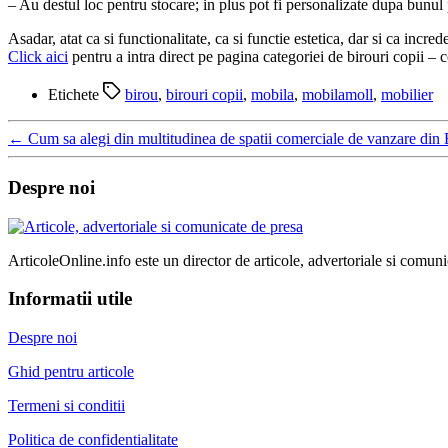
– Au destul loc pentru stocare; in plus pot fi personalizate dupa bunul p
Asadar, atat ca si functionalitate, ca si functie estetica, dar si ca incr
Click aici
pentru a intra direct pe pagina categoriei de birouri copii – co
Etichete
birou
,
birouri copii
,
mobila
,
mobilamoll
,
mobilier
←
Cum sa alegi din multitudinea de spatii comerciale de vanzare din 
Despre noi
ArticoleOnline.info este un director de articole, advertoriale si comuni
Informatii utile
Despre noi
Ghid pentru articole
Termeni si conditii
Politica de confidentialitate