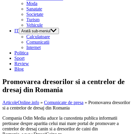
Moda
Sanatate
Societate
Turism
Vehicule
IT
Arată sub-meniul
Calculatoare
Comunicatii
Internet
Politica
Sport
Review
Blog
Promovarea dresorilor si a centrelor de
dresaj din Romania
ArticoleOnline.info
»
Comunicate de presa
» Promovarea dresorilor
si a centrelor de dresaj din Romania
Compania Odin Media aduce la cunostinta publica informatii
pretioase despre aparitia celui mai mare portal de promovare a
centrelor de dresaj canin si a dresorilor de caini din