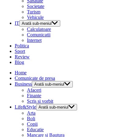
Sanatate
Societate
Turism
Vehicule
IT
Arată sub-meniul
Calculatoare
Comunicatii
Internet
Politica
Sport
Review
Blog
Home
Comunicate de presa
Business
Arată sub-meniul
Afaceri
Finante
Scris si vorbit
Life&Style
Arată sub-meniul
Arta
Boli
Copii
Educatie
Mancare si Bautura