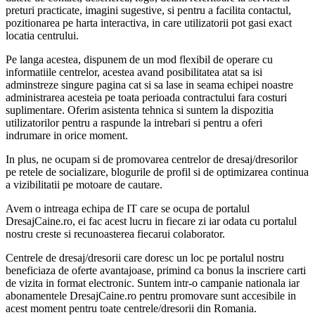
preturi practicate, imagini sugestive, si pentru a facilita contactul,
pozitionarea pe harta interactiva, in care utilizatorii pot gasi exact
locatia centrului.
Pe langa acestea, dispunem de un mod flexibil de operare cu
informatiile centrelor, acestea avand posibilitatea atat sa isi
adminstreze singure pagina cat si sa lase in seama echipei noastre
administrarea acesteia pe toata perioada contractului fara costuri
suplimentare. Oferim asistenta tehnica si suntem la dispozitia
utilizatorilor pentru a raspunde la intrebari si pentru a oferi
indrumare in orice moment.
In plus, ne ocupam si de promovarea centrelor de dresaj/dresorilor
pe retele de socializare, blogurile de profil si de optimizarea continua
a vizibilitatii pe motoare de cautare.
Avem o intreaga echipa de IT care se ocupa de portalul
DresajCaine.ro, ei fac acest lucru in fiecare zi iar odata cu portalul
nostru creste si recunoasterea fiecarui colaborator.
Centrele de dresaj/dresorii care doresc un loc pe portalul nostru
beneficiaza de oferte avantajoase, primind ca bonus la inscriere carti
de vizita in format electronic. Suntem intr-o campanie nationala iar
abonamentele DresajCaine.ro pentru promovare sunt accesibile in
acest moment pentru toate centrele/dresorii din Romania.