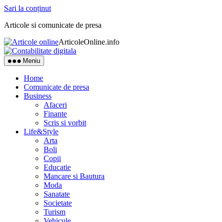
Sari la conținut
Articole si comunicate de presa
ArticoleOnline.info
Meniu
Home
Comunicate de presa
Business
Afaceri
Finante
Scris si vorbit
Life&Style
Arta
Boli
Copii
Educatie
Mancare si Bautura
Moda
Sanatate
Societate
Turism
Vehicule