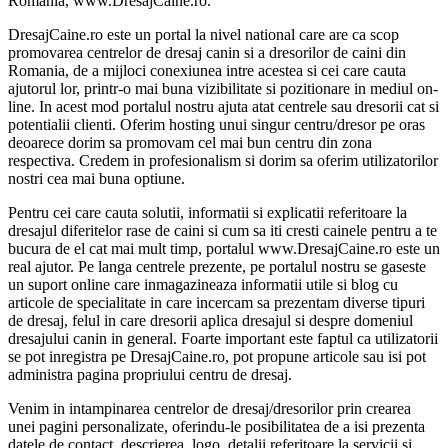
Romania, www.DresajCaine.ro.
DresajCaine.ro este un portal la nivel national care are ca scop
promovarea centrelor de dresaj canin si a dresorilor de caini din
Romania, de a mijloci conexiunea intre acestea si cei care cauta
ajutorul lor, printr-o mai buna vizibilitate si pozitionare in mediul on-
line. In acest mod portalul nostru ajuta atat centrele sau dresorii cat si
potentialii clienti. Oferim hosting unui singur centru/dresor pe oras
deoarece dorim sa promovam cel mai bun centru din zona
respectiva. Credem in profesionalism si dorim sa oferim utilizatorilor
nostri cea mai buna optiune.
Pentru cei care cauta solutii, informatii si explicatii referitoare la
dresajul diferitelor rase de caini si cum sa iti cresti cainele pentru a te
bucura de el cat mai mult timp, portalul www.DresajCaine.ro este un
real ajutor. Pe langa centrele prezente, pe portalul nostru se gaseste
un suport online care inmagazineaza informatii utile si blog cu
articole de specialitate in care incercam sa prezentam diverse tipuri
de dresaj, felul in care dresorii aplica dresajul si despre domeniul
dresajului canin in general. Foarte important este faptul ca utilizatorii
se pot inregistra pe DresajCaine.ro, pot propune articole sau isi pot
administra pagina propriului centru de dresaj.
Venim in intampinarea centrelor de dresaj/dresorilor prin crearea
unei pagini personalizate, oferindu-le posibilitatea de a isi prezenta
datele de contact, descrierea, logo, detalii referitoare la servicii si