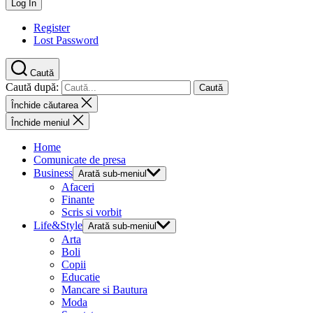
Register
Lost Password
Caută
Caută după:
Închide căutarea
Închide meniul
Home
Comunicate de presa
Business
Arată sub-meniul
Afaceri
Finante
Scris si vorbit
Life&Style
Arată sub-meniul
Arta
Boli
Copii
Educatie
Mancare si Bautura
Moda