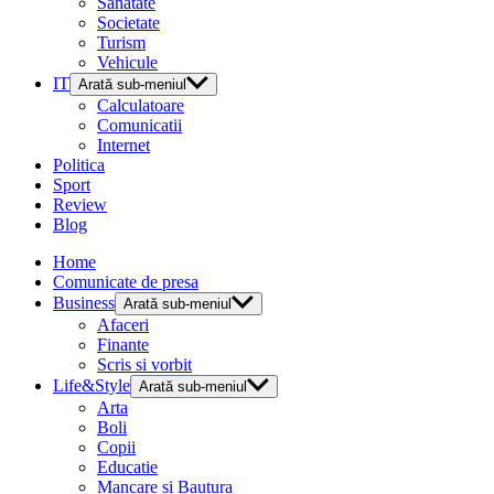
Sanatate
Societate
Turism
Vehicule
IT
Arată sub-meniul
Calculatoare
Comunicatii
Internet
Politica
Sport
Review
Blog
Home
Comunicate de presa
Business
Arată sub-meniul
Afaceri
Finante
Scris si vorbit
Life&Style
Arată sub-meniul
Arta
Boli
Copii
Educatie
Mancare si Bautura