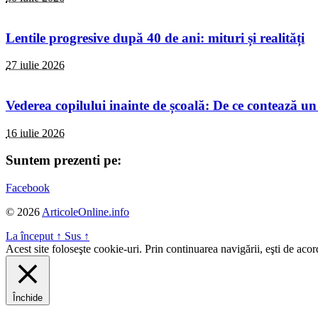
Lentile progresive după 40 de ani: mituri și realități
27 iulie 2026
Vederea copilului inainte de școală: De ce contează un
16 iulie 2026
Suntem prezenti pe:
Facebook
© 2026
ArticoleOnline.info
La început
↑
Sus
↑
Acest site foloseşte cookie-uri. Prin continuarea navigării, eşti de aco
Închide