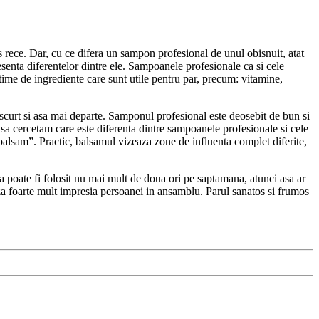
rece. Dar, cu ce difera un sampon profesional de unul obisnuit, atat
 esenta diferentelor dintre ele. Sampoanele profesionale ca si cele
time de ingrediente care sunt utile pentru par, precum: vitamine,
, scurt si asa mai departe. Samponul profesional este deosebit de bun si
m sa cercetam care este diferenta dintre sampoanele profesionale si cele
sam”. Practic, balsamul vizeaza zone de influenta complet diferite,
a poate fi folosit nu mai mult de doua ori pe saptamana, atunci asa ar
aza foarte mult impresia persoanei in ansamblu. Parul sanatos si frumos