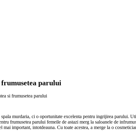
 frumusetea parului
ea si frumusetea parului
la murdaria, ci o oportunitate excelenta pentru ingrijirea parului. Util
. Pentru frumusetea parului femeile de astazi merg la saloanele de infru
, cel mai important, intotdeauna. Cu toate acestea, a merge la o cosmetici