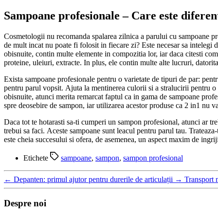
Sampoane profesionale – Care este diferen
Cosmetologii nu recomanda spalarea zilnica a parului cu sampoane prof
de mult incat nu poate fi folosit in fiecare zi? Este necesar sa intelegi
obisnuite, contin multe elemente in compozitia lor, iar daca citesti co
proteine, uleiuri, extracte. In plus, ele contin multe alte lucruri, dator
Exista sampoane profesionale pentru o varietate de tipuri de par: pentru
pentru parul vopsit. Ajuta la mentinerea culorii si a stralucirii pentru
obisnuite, atunci merita remarcat faptul ca in gama de sampoane profe
spre deosebire de sampon, iar utilizarea acestor produse ca 2 in1 nu v
Daca tot te hotarasti sa-ti cumperi un sampon profesional, atunci ar tr
trebui sa faci. Aceste sampoane sunt leacul pentru parul tau. Trateaza-
este cheia succesului si ofera, de asemenea, un aspect maxim de ingriji
Etichete
sampoane
,
sampon
,
sampon profesional
←
Depanten: primul ajutor pentru durerile de articulații
→
Transport 
Despre noi