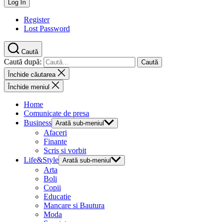
Register
Lost Password
Caută
Caută după:
Închide căutarea
Închide meniul
Home
Comunicate de presa
Business
Arată sub-meniul
Afaceri
Finante
Scris si vorbit
Life&Style
Arată sub-meniul
Arta
Boli
Copii
Educatie
Mancare si Bautura
Moda