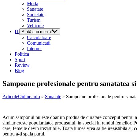
Moda
Sanatate
Societate
Turism
Vehicule
IT
Arată sub-meniul
Calculatoare
Comunicatii
Internet
Politica
Sport
Review
Blog
Sampoane profesionale pentru sanatatea si
ArticoleOnline.info
»
Sanatate
» Sampoane profesionale pentru sanatat
Acum samponul nu este doar un produs de curatare conceput pentru a spa
similar creste popularitatea produsului, in special in randul femeilor
care, femeile devin irezistibile. Toata lumea vrea sa fie irezistibila si
pentru a-ti spala parul.