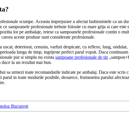
ta?
esionale scumpe. Aceasta imprejurare a afectat fashionistele ca un dus 
 de ce sampoanele profesionale trebuie folosite cu mare grija si care este
mpozitia lor pe ambalaje, reiese ca sampoanele profesionale contin o mul
ita carora aceste produse sunt considerate profesionale.
 uscat, deteriorat, cenusiu, varfuri despicate, cu reflexe, lung, ondulat
 o perioada lunga de timp, ingrijeste perfect parul vopsit. Daca continua
sionale pur si simplu nu exista
sampoane profesionale de tip
„sampon+bal
a duce la un rezultat mai bun.
ebui sa urmezi toate recomandarile indicate pe ambalaj. Daca este scris c
ti parul in toate modurile posibile, deoarece, frumusetea parului afecte
re.
moloz București