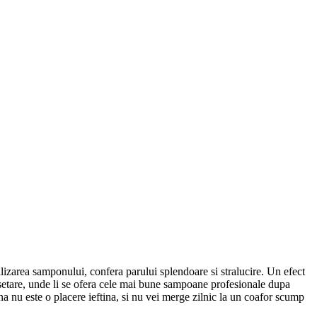
izarea samponului, confera parului splendoare si stralucire. Un efect
musetare, unde li se ofera cele mai bune sampoane profesionale dupa
ana nu este o placere ieftina, si nu vei merge zilnic la un coafor scump