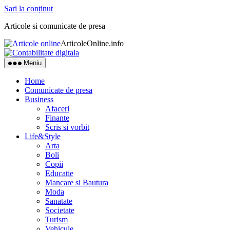
Sari la conținut
Articole si comunicate de presa
ArticoleOnline.info
Meniu
Home
Comunicate de presa
Business
Afaceri
Finante
Scris si vorbit
Life&Style
Arta
Boli
Copii
Educatie
Mancare si Bautura
Moda
Sanatate
Societate
Turism
Vehicule