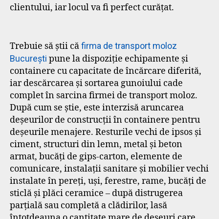
clientului, iar locul va fi perfect curăţat.
Trebuie să știi că
firma de transport moloz
București
pune la dispoziție echipamente și
containere cu capacitate de încărcare diferită,
iar descărcarea și sortarea gunoiului cade
complet în sarcina firmei de transport moloz.
După cum se știe, este interzisă aruncarea
deșeurilor de construcții în containere pentru
deșeurile menajere. Resturile vechi de ipsos și
ciment, structuri din lemn, metal și beton
armat, bucăți de gips-carton, elemente de
comunicare, instalații sanitare și mobilier vechi
instalate în pereți, uși, ferestre, rame, bucăți de
sticlă și plăci ceramice – după distrugerea
parțială sau completă a clădirilor, lasă
întotdeauna o cantitate mare de deșeuri care