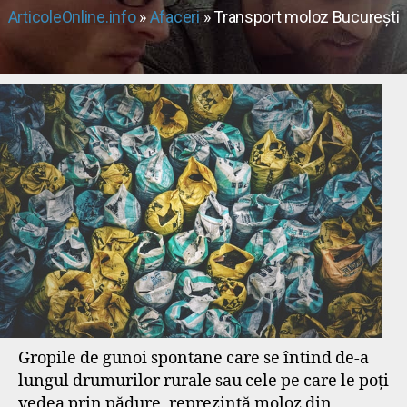
ArticoleOnline.info
»
Afaceri
» Transport moloz București
Gropile de gunoi spontane care se întind de-a
lungul drumurilor rurale sau cele pe care le poți
vedea prin pădure, reprezintă moloz din