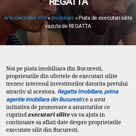
REGATTA
ArticoleOnline.info
»
Imobiliare
» Piata de executari silite
vazuta de REGATTA
Noi pe piata imobiliara din Bucuresti,
proprietatile din ofertele de executari silite
trezesc interesul investitorilor datorita pretului
atractiv al acestora.
Regatta Imobiliare, prima
agentie imobiliara din Bucuresti
ce a avut
initiativa de promovare a anunturilor ce
cuprind
executari silite
va va ajuta in
continuare sa aflati date despre proprietatile
executate silit din Bucuresti.