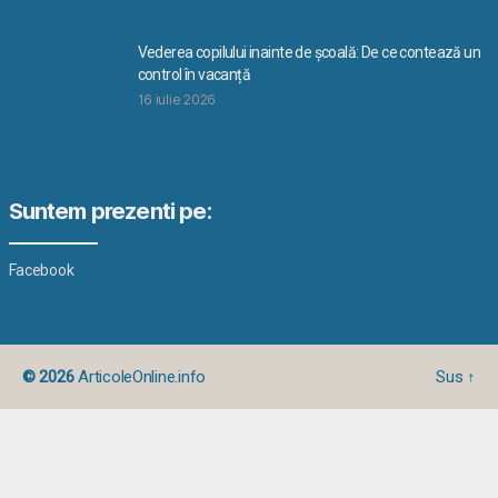
Vederea copilului inainte de școală: De ce contează un
control în vacanță
16 iulie 2026
Suntem prezenti pe:
Facebook
© 2026
ArticoleOnline.info
Sus
↑