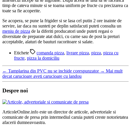
amestecul incepe sa se ingroase. Dupa aceea se lasa sa se raceasca
timp de cateva minute si se toarna uniform pe fructe cu precizarea ca
toate sa fie acoperite.
Se acopera, se pune la frigider si se lasa cel putin 2 ore inainte de
servire, iar daca nu sunteti pe deplin satisfacuti puteti consulta un
meniu de pizza
de la diferiti producatori unde puteti regasi o
diversitate de preparate atat dulci, cu carne sau de post la preturi
acceptabile, alaturi de bauturi racoritoare si salate.
Etichete
comanda pizza
,
livrare pizza
,
pizza
,
pizza cu
fructe
,
pizza la domiciliu
←
Tamplarina din PVC nu se inchide corespunzator
→
Mai mult
decat carucioare aveti carucioare cu landou
Despre noi
ArticoleOnline.info este un director de articole, advertoriale si
comunicate de presa prin intermediul caruia puteti creste notorietatea
afacerii dumneavoastra.