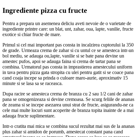
Ingrediente pizza cu fructe
Pentru a prepara un asemenea deliciu aveti nevoie de o varietate de
ingrediente printre care: un blat, unt, zahar, oua, lapte, vanilie, fructe
exotice si chiar fructe de mare.
Primul si cel mai important pas consta in incalzirea cuptorului la 350
de grade. Urmeaza crema de zahar si cu untul ce se amesteca intr-un
bol mediu, se adauga ou,lapte, vanilie si se bate pana devine un
amestec pufos, apoi se adauga faina si crema de tartar pana se
combina. Urmatorul pas consta in imprastierea amestecului uniform
in tava pentru pizza gata stropita cu ulei pentru gatit si se coace pana
cand coaja incepe sa prinda o culoare maro-aurie, aproximativ 15
minute si se lasa sa se raceasca.
Dupa racire se amesteca crema de branza cu 2 sau 1/2 cani de zahar
pana se omogenizeaza si devine cremoasa. Se scurg feliile de ananas
de zeama si se incepe asezarea unui strat de fructe, asigurandu-ne ca
cele mai multe locuri sunt acoperite de branza topita inainte de a mai
adauga fructe suplimentare.
Intr-o cratita mai mica se combina sucul rezultat mai sus de la ananas
plus zahar si amidon de porumb, amestecat constant pana cand