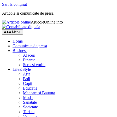
Sari la conținut
Articole si comunicate de presa
ArticoleOnline.info
Meniu
Home
Comunicate de presa
Business
Afaceri
Finante
Scris si vorbit
Life&Style
Arta
Boli
Copii
Educatie
Mancare si Bautura
Moda
Sanatate
Societate
Turism
Vehicule