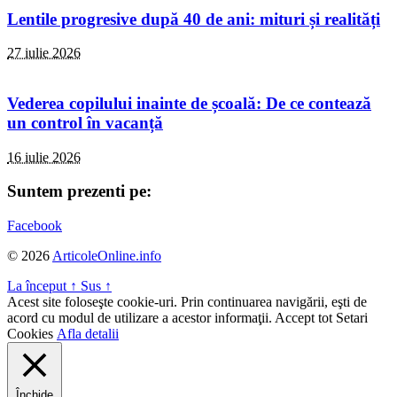
Lentile progresive după 40 de ani: mituri și realități
27 iulie 2026
Vederea copilului inainte de școală: De ce contează
un control în vacanță
16 iulie 2026
Suntem prezenti pe:
Facebook
© 2026
ArticoleOnline.info
La început
↑
Sus
↑
Acest site foloseşte cookie-uri. Prin continuarea navigării, eşti de
acord cu modul de utilizare a acestor informaţii.
Accept tot
Setari
Cookies
Afla detalii
Închide