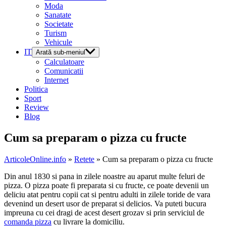
Moda
Sanatate
Societate
Turism
Vehicule
IT
Arată sub-meniul
Calculatoare
Comunicatii
Internet
Politica
Sport
Review
Blog
Cum sa preparam o pizza cu fructe
ArticoleOnline.info
»
Retete
» Cum sa preparam o pizza cu fructe
Din anul 1830 si pana in zilele noastre au aparut multe feluri de
pizza. O pizza poate fi preparata si cu fructe, ce poate devenii un
deliciu atat pentru copii cat si pentru adulti in zilele toride de vara
devenind un desert usor de preparat si delicios. Va puteti bucura
impreuna cu cei dragi de acest desert grozav si prin serviciul de
comanda pizza
cu livrare la domiciliu.