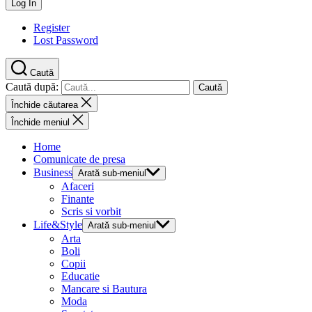
Register
Lost Password
Caută
Caută după:
Închide căutarea
Închide meniul
Home
Comunicate de presa
Business
Arată sub-meniul
Afaceri
Finante
Scris si vorbit
Life&Style
Arată sub-meniul
Arta
Boli
Copii
Educatie
Mancare si Bautura
Moda