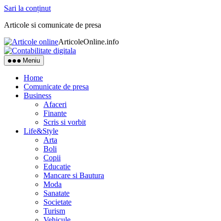
Sari la conținut
Articole si comunicate de presa
ArticoleOnline.info
Meniu
Home
Comunicate de presa
Business
Afaceri
Finante
Scris si vorbit
Life&Style
Arta
Boli
Copii
Educatie
Mancare si Bautura
Moda
Sanatate
Societate
Turism
Vehicule