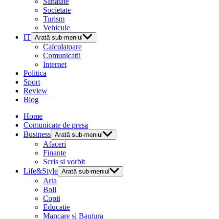
Sanatate
Societate
Turism
Vehicule
IT
Arată sub-meniul
Calculatoare
Comunicatii
Internet
Politica
Sport
Review
Blog
Home
Comunicate de presa
Business
Arată sub-meniul
Afaceri
Finante
Scris si vorbit
Life&Style
Arată sub-meniul
Arta
Boli
Copii
Educatie
Mancare si Bautura