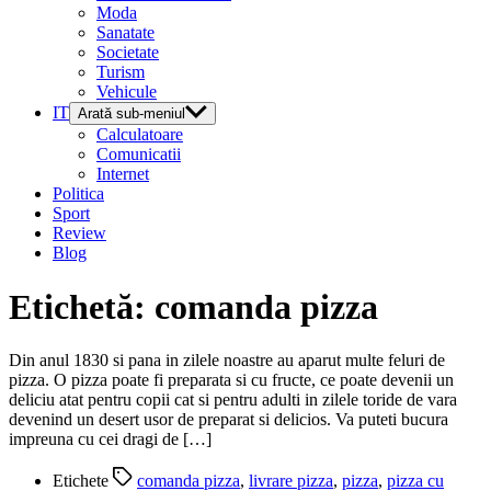
Moda
Sanatate
Societate
Turism
Vehicule
IT
Arată sub-meniul
Calculatoare
Comunicatii
Internet
Politica
Sport
Review
Blog
Etichetă:
comanda pizza
Din anul 1830 si pana in zilele noastre au aparut multe feluri de
pizza. O pizza poate fi preparata si cu fructe, ce poate devenii un
deliciu atat pentru copii cat si pentru adulti in zilele toride de vara
devenind un desert usor de preparat si delicios. Va puteti bucura
impreuna cu cei dragi de […]
Etichete
comanda pizza
,
livrare pizza
,
pizza
,
pizza cu