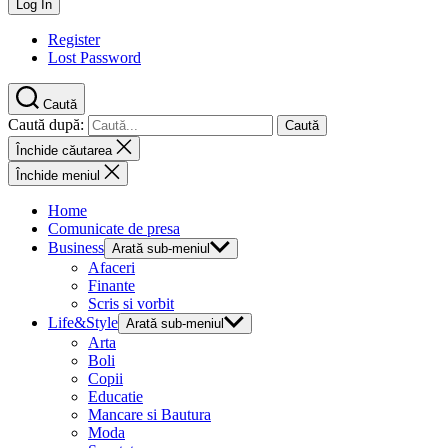
Register
Lost Password
Caută
Caută după:
Închide căutarea
Închide meniul
Home
Comunicate de presa
Business
Arată sub-meniul
Afaceri
Finante
Scris si vorbit
Life&Style
Arată sub-meniul
Arta
Boli
Copii
Educatie
Mancare si Bautura
Moda