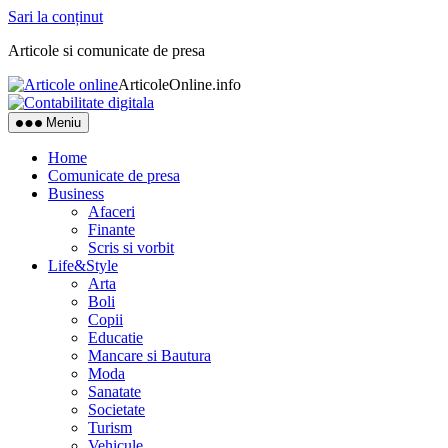
Sari la conținut
Articole si comunicate de presa
ArticoleOnline.info
Meniu
Home
Comunicate de presa
Business
Afaceri
Finante
Scris si vorbit
Life&Style
Arta
Boli
Copii
Educatie
Mancare si Bautura
Moda
Sanatate
Societate
Turism
Vehicule