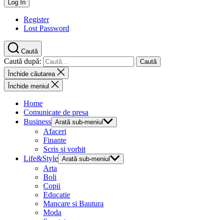
Register
Lost Password
Caută
Caută după:
Închide căutarea
Închide meniul
Home
Comunicate de presa
Business
Arată sub-meniul
Afaceri
Finante
Scris si vorbit
Life&Style
Arată sub-meniul
Arta
Boli
Copii
Educatie
Mancare si Bautura
Moda