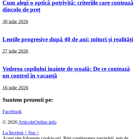
Cum alegi o optică potrivită: criteriile care contează
dincolo de preț
30 iulie 2026
Lentile progresive după 40 de ani: mituri și realități
27 iulie 2026
Vederea copilului inainte de școală: De ce contează
un control în vacanță
16 iulie 2026
Suntem prezenti pe:
Facebook
© 2026
ArticoleOnline.info
La început
↑
Sus
↑
Acest site foloseşte cookie-uri. Prin continuarea navigării, eşti de