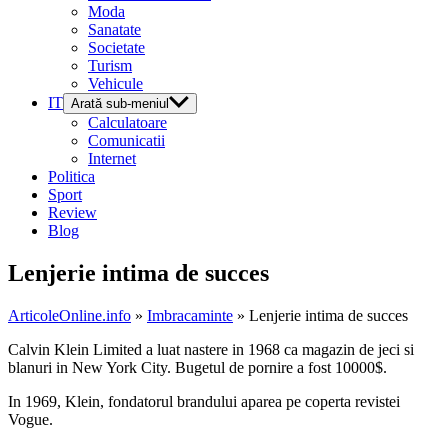
Moda
Sanatate
Societate
Turism
Vehicule
IT
Arată sub-meniul
Calculatoare
Comunicatii
Internet
Politica
Sport
Review
Blog
Lenjerie intima de succes
ArticoleOnline.info
»
Imbracaminte
» Lenjerie intima de succes
Calvin Klein Limited a luat nastere in 1968 ca magazin de jeci si
blanuri in New York City. Bugetul de pornire a fost 10000$.
In 1969, Klein, fondatorul brandului aparea pe coperta revistei
Vogue.