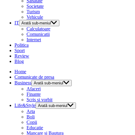
Sanatate
Societate
Turism
Vehicule
IT
Arată sub-meniul
Calculatoare
Comunicatii
Internet
Politica
Sport
Review
Blog
Home
Comunicate de presa
Business
Arată sub-meniul
Afaceri
Finante
Scris si vorbit
Life&Style
Arată sub-meniul
Arta
Boli
Copii
Educatie
Mancare si Bautura