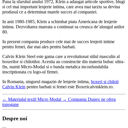
Pana la sfarsitul anului 1972, Klein a adaugat articole sportive, blugi
si cel mai important lenjerie intima, care avea mai tarziu sa devina
produsul ce a determinat marele succes al companiei.
In anii 1980-1985, Klein a schimbat piata Americana de lenjerie
intima. Dezvoltarea mareata a continuat sa creasca de’alungul anilor
80.
In prezent compania produce cele mai de succes lenjerii intime
pentru femei, dar mai ales pentru barbati.
Calvin Klein Steel este gama care a revolutionat stilul masculin al
boxerilor si chilotilor. Acestia au constructie din materia bubac ultra-
fin, numit Micro-Modal si o banda metalica inconfundabila
inscriptionata cu logo-ul firmei.
In Romania, singurul magazin de lenjerie intima,
boxeri si chiloti
Calvin Klein
pentru barbati si femei este Boxericalvinklein.ro.
←
Materialul textil Micro Modal
→
Compania Dupex ne ofera
topogane
Despre noi