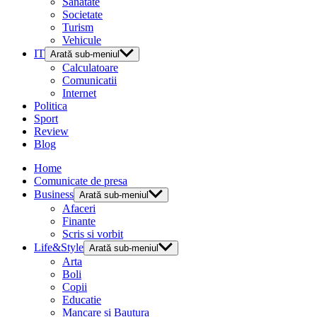
Sanatate
Societate
Turism
Vehicule
IT
Arată sub-meniul
Calculatoare
Comunicatii
Internet
Politica
Sport
Review
Blog
Home
Comunicate de presa
Business
Arată sub-meniul
Afaceri
Finante
Scris si vorbit
Life&Style
Arată sub-meniul
Arta
Boli
Copii
Educatie
Mancare si Bautura