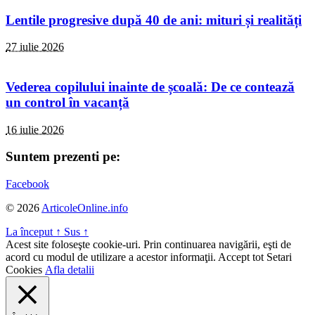
Lentile progresive după 40 de ani: mituri și realități
27 iulie 2026
Vederea copilului inainte de școală: De ce contează
un control în vacanță
16 iulie 2026
Suntem prezenti pe:
Facebook
© 2026
ArticoleOnline.info
La început
↑
Sus
↑
Acest site foloseşte cookie-uri. Prin continuarea navigării, eşti de
acord cu modul de utilizare a acestor informaţii.
Accept tot
Setari
Cookies
Afla detalii