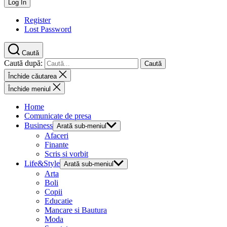
Register
Lost Password
Caută
Caută după:
Închide căutarea
Închide meniul
Home
Comunicate de presa
Business
Arată sub-meniul
Afaceri
Finante
Scris si vorbit
Life&Style
Arată sub-meniul
Arta
Boli
Copii
Educatie
Mancare si Bautura
Moda