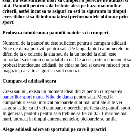
sala, nu este suficient doar sa cumperi o pereche de adidasi si
atat. Pantofii pentru sala trebuie alesi pe baza mai multor
criterii, astfel incat sa te asiguri ca esti in siguranta in timpul
exercitiilor si sa iti imbunatatesti performantele obtinute prin
sport!
Probeaza intotdeauna pantofii inainte sa ii cumperi
Numarul de la pantof nu este suficient pentru a cumpara adidasii
Nike de dama potriviti pentru sala. Pe langa faptul ca numerele pot
diferi de la o colectie la alta sau de la un model la altul, este
important sa te simti confortabil in ei. De aceea, este recomandat sa
probezi intotdeauna adidasii, ba chiar sa faci si cateva miscari prin
magazin, ca sa te asiguri ca sunt comozi.
Cumpara-ti adidasii seara
Crezi sau nu, exista un moment ideal din zi pentru cumpararea
pantofilor sport marca Nike de dama
pentru sala. Mergi la
cumparaturi seara, intrucat picioarele sunt mai umflate si te vei
asigura astfel ca iti vei cumpara o pereche perfecta de pantofi sport.
In general, pantofii pentru sala trebuie sa fie cu 0.5-1 marime mai
mari, intrucat in timpul antrenamentelor, picioarele se umfla.
Alege adidasii adecvati sportului pe care il practici