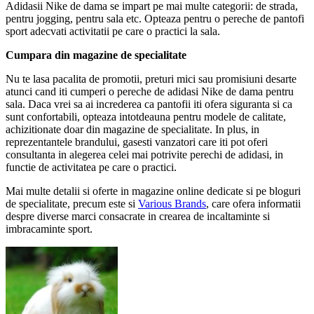
Adidasii Nike de dama se impart pe mai multe categorii: de strada,
pentru jogging, pentru sala etc. Opteaza pentru o pereche de pantofi
sport adecvati activitatii pe care o practici la sala.
Cumpara din magazine de specialitate
Nu te lasa pacalita de promotii, preturi mici sau promisiuni desarte
atunci cand iti cumperi o pereche de adidasi Nike de dama pentru
sala. Daca vrei sa ai increderea ca pantofii iti ofera siguranta si ca
sunt confortabili, opteaza intotdeauna pentru modele de calitate,
achizitionate doar din magazine de specialitate. In plus, in
reprezentantele brandului, gasesti vanzatori care iti pot oferi
consultanta in alegerea celei mai potrivite perechi de adidasi, in
functie de activitatea pe care o practici.
Mai multe detalii si oferte in magazine online dedicate si pe bloguri
de specialitate, precum este si
Various Brands
, care ofera informatii
despre diverse marci consacrate in crearea de incaltaminte si
imbracaminte sport.