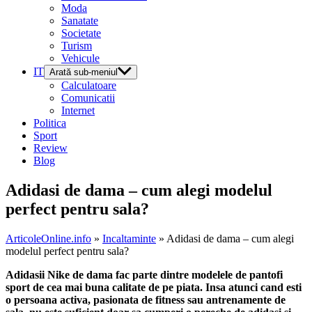
Moda
Sanatate
Societate
Turism
Vehicule
IT
Arată sub-meniul
Calculatoare
Comunicatii
Internet
Politica
Sport
Review
Blog
Adidasi de dama – cum alegi modelul
perfect pentru sala?
ArticoleOnline.info
»
Incaltaminte
» Adidasi de dama – cum alegi
modelul perfect pentru sala?
Adidasii Nike de dama fac parte dintre modelele de pantofi
sport de cea mai buna calitate de pe piata. Insa atunci cand esti
o persoana activa, pasionata de fitness sau antrenamente de