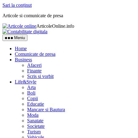
Sari la conținut
Articole si comunicate de presa
ArticoleOnline.info
Meniu
Home
Comunicate de presa
Business
Afaceri
Finante
Scris si vorbit
Life&Style
Arta
Boli
Copii
Educatie
Mancare si Bautura
Moda
Sanatate
Societate
Turism
Vehicule