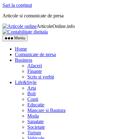
Sari la conținut
Articole si comunicate de presa
ArticoleOnline.info
Meniu
Home
Comunicate de presa
Business
Afaceri
Finante
Scris si vorbit
Life&Style
Arta
Boli
Copii
Educatie
Mancare si Bautura
Moda
Sanatate
Societate
Turism
Vehicule