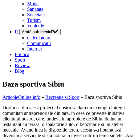
Moda
Sanatate
Societate
Turism
Vehicule
IT
Arată sub-meniul
Calculatoare
Comunicatii
Internet
Politica
Sport
Review
Blog
Baza sportiva Sibiu
ArticoleOnline.info
»
Recreatie si Sport
» Baza sportiva Sibiu
Dorim ca din acest proiect al nostru sa dam un exemplu intregii
comunitati antreprenoriale din tara, in ceea ce priveste initiativa
clientului nostru, care, undeva in apropiere de Sibiu, detine un
restaurant cu terasa, o spalatorie auto, o benzinarie si un atelier
mecanic. Avand inca la dispozitie teren, acesta s-a hotarat a-si
diversifica serviciile si s-a hotarat a investi intr-un teren sintetic. Asa