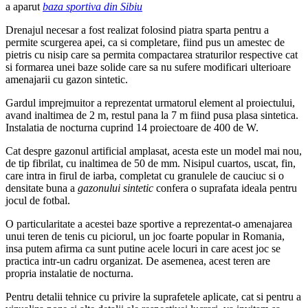
a aparut
baza sportiva din Sibiu
Drenajul necesar a fost realizat folosind piatra sparta pentru a
permite scurgerea apei, ca si completare, fiind pus un amestec de
pietris cu nisip care sa permita compactarea straturilor respective cat
si formarea unei baze solide care sa nu sufere modificari ulterioare
amenajarii cu gazon sintetic.
Gardul imprejmuitor a reprezentat urmatorul element al proiectului,
avand inaltimea de 2 m, restul pana la 7 m fiind pusa plasa sintetica.
Instalatia de nocturna cuprind 14 proiectoare de 400 de W.
Cat despre gazonul artificial amplasat, acesta este un model mai nou,
de tip fibrilat, cu inaltimea de 50 de mm. Nisipul cuartos, uscat, fin,
care intra in firul de iarba, completat cu granulele de cauciuc si o
densitate buna a
gazonului sintetic
confera o suprafata ideala pentru
jocul de fotbal.
O particularitate a acestei baze sportive a reprezentat-o amenajarea
unui teren de tenis cu piciorul, un joc foarte popular in Romania,
insa putem afirma ca sunt putine acele locuri in care acest joc se
practica intr-un cadru organizat. De asemenea, acest teren are
propria instalatie de nocturna.
Pentru detalii tehnice cu privire la suprafetele aplicate, cat si pentru a