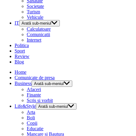
Sanatate
Societate
Turism
Vehicule
IT
Arată sub-meniul
Calculatoare
Comunicatii
Internet
Politica
Sport
Review
Blog
Home
Comunicate de presa
Business
Arată sub-meniul
Afaceri
Finante
Scris si vorbit
Life&Style
Arată sub-meniul
Arta
Boli
Copii
Educatie
Mancare si Bautura