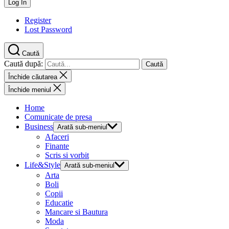
Register
Lost Password
Caută
Caută după:
Închide căutarea
Închide meniul
Home
Comunicate de presa
Business
Arată sub-meniul
Afaceri
Finante
Scris si vorbit
Life&Style
Arată sub-meniul
Arta
Boli
Copii
Educatie
Mancare si Bautura
Moda