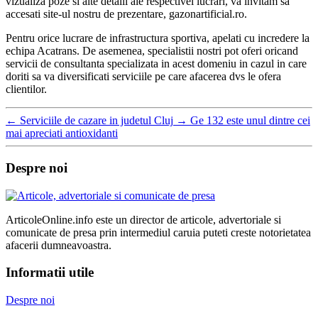
vizualiza poze si alte detalii ale respectivei lucrari, va invitam sa
accesati site-ul nostru de prezentare, gazonartificial.ro.
Pentru orice lucrare de infrastructura sportiva, apelati cu incredere la
echipa Acatrans. De asemenea, specialistii nostri pot oferi oricand
servicii de consultanta specializata in acest domeniu in cazul in care
doriti sa va diversificati serviciile pe care afacerea dvs le ofera
clientilor.
←
Serviciile de cazare in judetul Cluj
→
Ge 132 este unul dintre cei
mai apreciati antioxidanti
Despre noi
ArticoleOnline.info este un director de articole, advertoriale si
comunicate de presa prin intermediul caruia puteti creste notorietatea
afacerii dumneavoastra.
Informatii utile
Despre noi