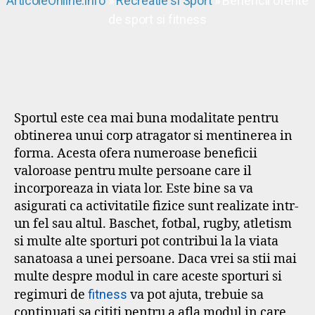
ArticoleOnline.info
»
Recreatie si Sport
» Beneficii oferite
de sport si fitness
Sportul este cea mai buna modalitate pentru
obtinerea unui corp atragator si mentinerea in
forma. Acesta ofera numeroase beneficii
valoroase pentru multe persoane care il
incorporeaza in viata lor. Este bine sa va
asigurati ca activitatile fizice sunt realizate intr-
un fel sau altul. Baschet, fotbal, rugby, atletism
si multe alte sporturi pot contribui la la viata
sanatoasa a unei persoane. Daca vrei sa stii mai
multe despre modul in care aceste sporturi si
regimuri de
fitness
va pot ajuta, trebuie sa
continuati sa cititi pentru a afla modul in care