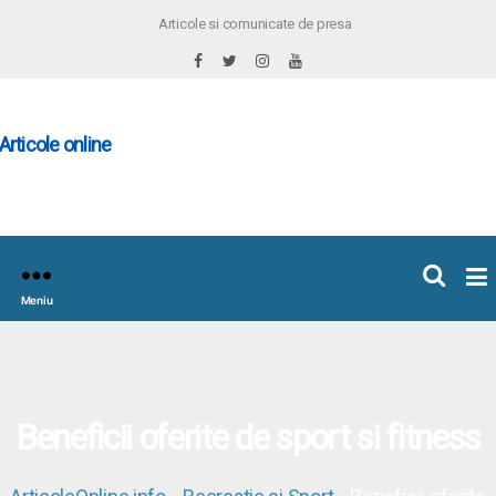
Articole si comunicate de presa
×
icoleOnline.info
Meniu
Beneficii oferite de sport si fitness