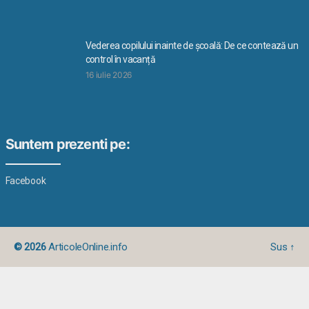
Vederea copilului inainte de școală: De ce contează un
control în vacanță
16 iulie 2026
Suntem prezenti pe:
Facebook
© 2026
ArticoleOnline.info
Sus
↑