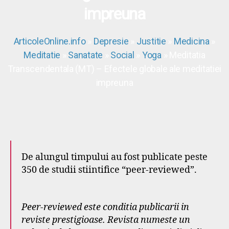
impreuna
ArticoleOnline.info
»
Depresie
»
Justitie
»
Medicina
»
Meditatie
»
Sanatate
»
Social
»
Yoga
» Meditatia
Transcendentala (MT) – Efectele globale ale meditatiei
impreuna
De alungul timpului au fost publicate peste
350 de studii stiintifice “peer-reviewed”.
Peer-reviewed este conditia publicarii in
reviste prestigioase. Revista numeste un