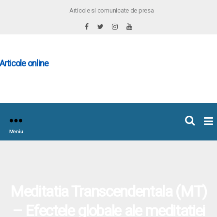
Articole si comunicate de presa
×
icoleOnline.info
Meniu
Meditatia Transcendentala (MT)
– Efectele globale ale meditatiei