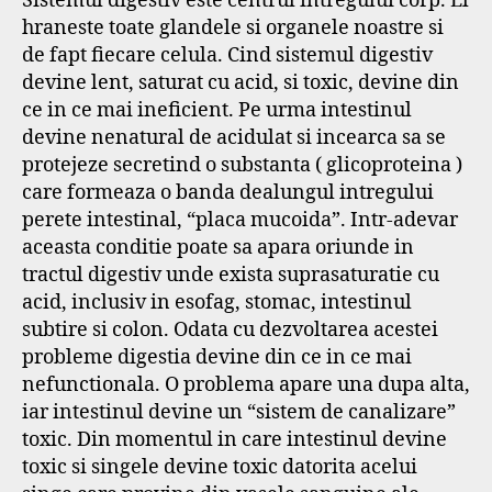
Sistemul digestiv este centrul intregului corp. El
hraneste toate glandele si organele noastre si
de fapt fiecare celula. Cind sistemul digestiv
devine lent, saturat cu acid, si toxic, devine din
ce in ce mai ineficient. Pe urma intestinul
devine nenatural de acidulat si incearca sa se
protejeze secretind o substanta ( glicoproteina )
care formeaza o banda dealungul intregului
perete intestinal, “placa mucoida”. Intr-adevar
aceasta conditie poate sa apara oriunde in
tractul digestiv unde exista suprasaturatie cu
acid, inclusiv in esofag, stomac, intestinul
subtire si colon. Odata cu dezvoltarea acestei
probleme digestia devine din ce in ce mai
nefunctionala. O problema apare una dupa alta,
iar intestinul devine un “sistem de canalizare”
toxic. Din momentul in care intestinul devine
toxic si singele devine toxic datorita acelui