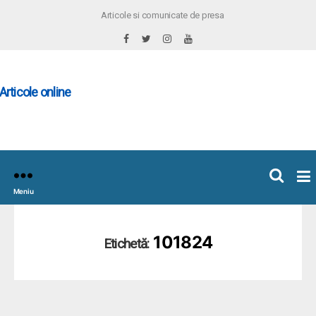
Articole si comunicate de presa
×
icoleOnline.info
Meniu
101824
Etichetă: