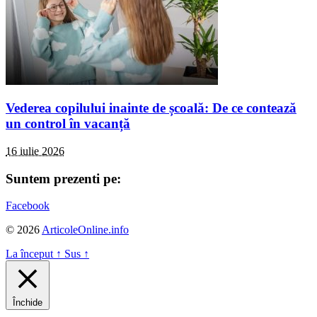
Vederea copilului inainte de școală: De ce contează
un control în vacanță
16 iulie 2026
Suntem prezenti pe:
Facebook
© 2026
ArticoleOnline.info
La început
↑
Sus
↑
Închide