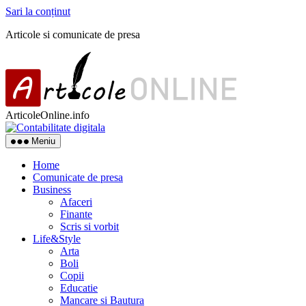
Sari la conținut
Articole si comunicate de presa
ArticoleOnline.info
Meniu
Home
Comunicate de presa
Business
Afaceri
Finante
Scris si vorbit
Life&Style
Arta
Boli
Copii
Educatie
Mancare si Bautura