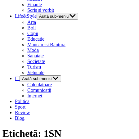
Finante
Scris si vorbit
Life&Style
Arată sub-meniul
Arta
Boli
Copii
Educatie
Mancare si Bautura
Moda
Sanatate
Societate
Turism
Vehicule
IT
Arată sub-meniul
Calculatoare
Comunicatii
Internet
Politica
Sport
Review
Blog
Etichetă:
1SN