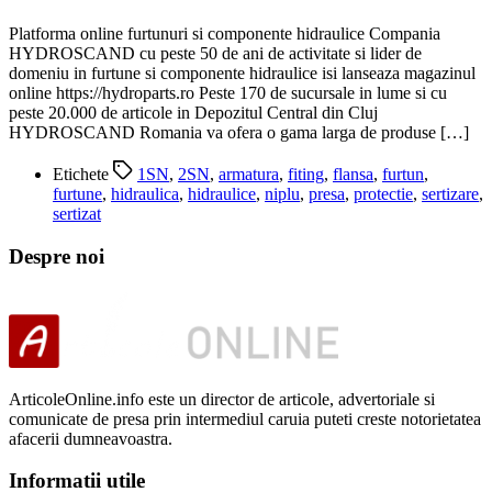
Platforma online furtunuri si componente hidraulice Compania
HYDROSCAND cu peste 50 de ani de activitate si lider de
domeniu in furtune si componente hidraulice isi lanseaza magazinul
online https://hydroparts.ro Peste 170 de sucursale in lume si cu
peste 20.000 de articole in Depozitul Central din Cluj
HYDROSCAND Romania va ofera o gama larga de produse […]
Etichete
1SN
,
2SN
,
armatura
,
fiting
,
flansa
,
furtun
,
furtune
,
hidraulica
,
hidraulice
,
niplu
,
presa
,
protectie
,
sertizare
,
sertizat
Despre noi
ArticoleOnline.info este un director de articole, advertoriale si
comunicate de presa prin intermediul caruia puteti creste notorietatea
afacerii dumneavoastra.
Informatii utile