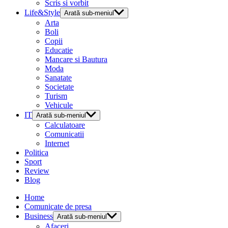
Scris si vorbit
Life&Style
Arată sub-meniul
Arta
Boli
Copii
Educatie
Mancare si Bautura
Moda
Sanatate
Societate
Turism
Vehicule
IT
Arată sub-meniul
Calculatoare
Comunicatii
Internet
Politica
Sport
Review
Blog
Home
Comunicate de presa
Business
Arată sub-meniul
Afaceri