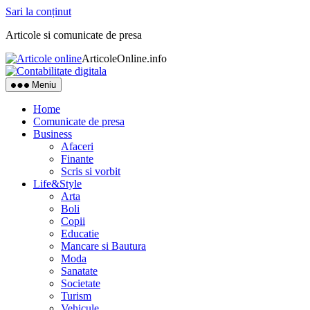
Sari la conținut
Articole si comunicate de presa
ArticoleOnline.info
Meniu
Home
Comunicate de presa
Business
Afaceri
Finante
Scris si vorbit
Life&Style
Arta
Boli
Copii
Educatie
Mancare si Bautura
Moda
Sanatate
Societate
Turism
Vehicule