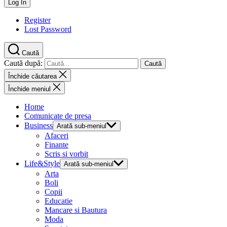
Register
Lost Password
Caută
Caută după:
Închide căutarea
Închide meniul
Home
Comunicate de presa
Business
Arată sub-meniul
Afaceri
Finante
Scris si vorbit
Life&Style
Arată sub-meniul
Arta
Boli
Copii
Educatie
Mancare si Bautura
Moda