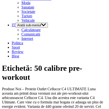
Moda
Sanatate
Societate
Turism
Vehicule
IT
Arată sub-meniul
Calculatoare
Comunicatii
Internet
Politica
Sport
Review
Blog
Etichetă:
50 calibre pre-
workout
Produse Noi – Protein Outlet Cellucor C4 ULTIMATE Luna
aceasta am primit doua versiuni noi ale pre-workout-ului
arhicunoascut Cellucor C4. Una din acestea este varianta C4
Ultimate. Care vine cu o formula mai bogata ce adauga un plus de
energie evident. Varianta de 440 grame oferind 20 de serviri. Cel