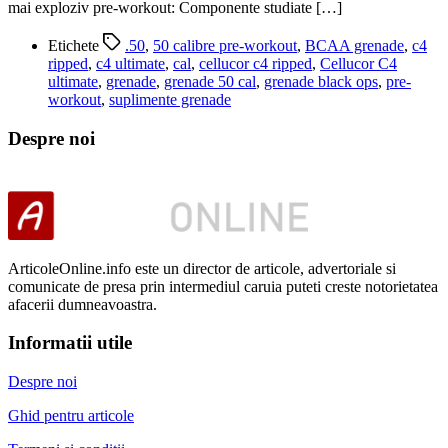
mai exploziv pre-workout: Componente studiate […]
Etichete
.50
,
50 calibre pre-workout
,
BCAA grenade
,
c4
ripped
,
c4 ultimate
,
cal
,
cellucor c4 ripped
,
Cellucor C4
ultimate
,
grenade
,
grenade 50 cal
,
grenade black ops
,
pre-
workout
,
suplimente grenade
Despre noi
ArticoleOnline.info este un director de articole, advertoriale si
comunicate de presa prin intermediul caruia puteti creste notorietatea
afacerii dumneavoastra.
Informatii utile
Despre noi
Ghid pentru articole