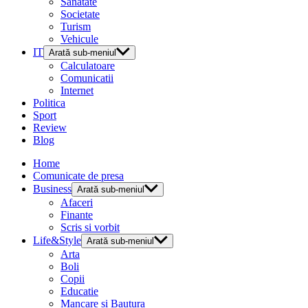
Sanatate
Societate
Turism
Vehicule
IT
Arată sub-meniul
Calculatoare
Comunicatii
Internet
Politica
Sport
Review
Blog
Home
Comunicate de presa
Business
Arată sub-meniul
Afaceri
Finante
Scris si vorbit
Life&Style
Arată sub-meniul
Arta
Boli
Copii
Educatie
Mancare si Bautura