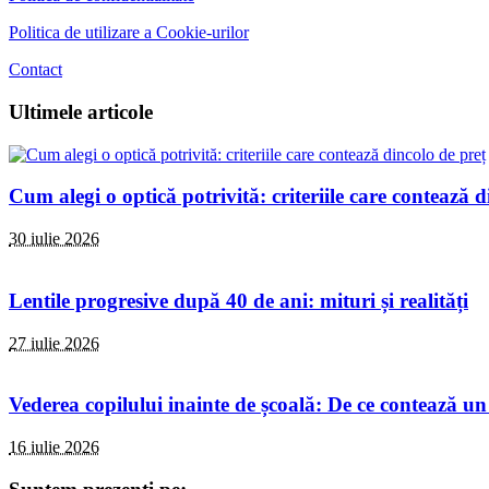
Politica de utilizare a Cookie-urilor
Contact
Ultimele articole
Cum alegi o optică potrivită: criteriile care contează d
30 iulie 2026
Lentile progresive după 40 de ani: mituri și realități
27 iulie 2026
Vederea copilului inainte de școală: De ce contează un
16 iulie 2026