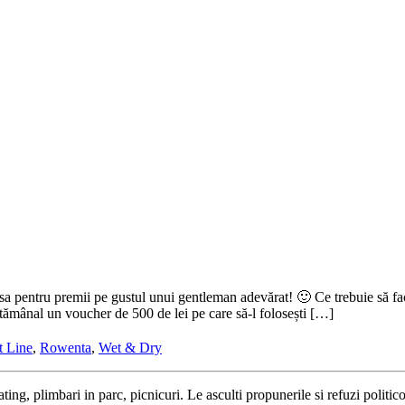
sa pentru premii pe gustul unui gentleman adevărat! 🙂 Ce trebuie să f
ămânal un voucher de 500 de lei pe care să-l folosești […]
t Line
,
Rowenta
,
Wet & Dry
g, plimbari in parc, picnicuri. Le asculti propunerile si refuzi politicos 