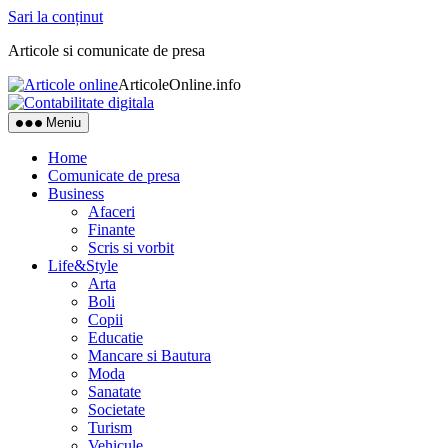
Sari la conținut
Articole si comunicate de presa
ArticoleOnline.info
Meniu
Home
Comunicate de presa
Business
Afaceri
Finante
Scris si vorbit
Life&Style
Arta
Boli
Copii
Educatie
Mancare si Bautura
Moda
Sanatate
Societate
Turism
Vehicule