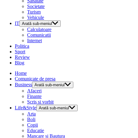
Sanatate
Societate
Turism
Vehicule
IT
Arată sub-meniul
Calculatoare
Comunicatii
Internet
Politica
Sport
Review
Blog
Home
Comunicate de presa
Business
Arată sub-meniul
Afaceri
Finante
Scris si vorbit
Life&Style
Arată sub-meniul
Arta
Boli
Copii
Educatie
Mancare si Bautura