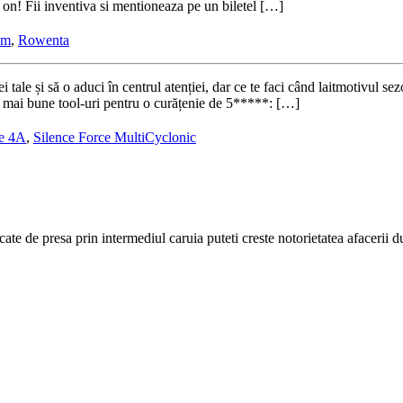
s on! Fii inventiva si mentioneaza pe un biletel […]
im
,
Rowenta
ei tale și să o aduci în centrul atenției, dar ce te faci când laitmotivul
e mai bune tool-uri pentru o curățenie de 5*****: […]
ce 4A
,
Silence Force MultiCyclonic
cate de presa prin intermediul caruia puteti creste notorietatea afacerii