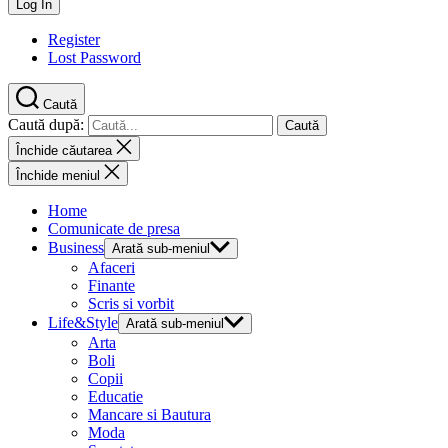
Register
Lost Password
Caută
Caută după:
Închide căutarea
Închide meniul
Home
Comunicate de presa
Business
Arată sub-meniul
Afaceri
Finante
Scris si vorbit
Life&Style
Arată sub-meniul
Arta
Boli
Copii
Educatie
Mancare si Bautura
Moda