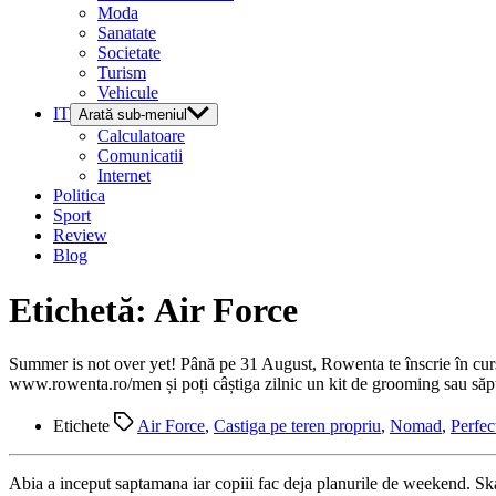
Moda
Sanatate
Societate
Turism
Vehicule
IT
Arată sub-meniul
Calculatoare
Comunicatii
Internet
Politica
Sport
Review
Blog
Etichetă:
Air Force
Summer is not over yet! Până pe 31 August, Rowenta te înscrie în cur
www.rowenta.ro/men și poți câștiga zilnic un kit de grooming sau săpt
Etichete
Air Force
,
Castiga pe teren propriu
,
Nomad
,
Perfec
Abia a inceput saptamana iar copiii fac deja planurile de weekend. Skatin