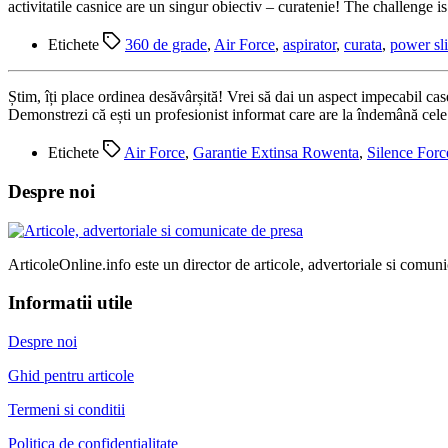
activitatile casnice are un singur obiectiv – curatenie! The challenge i
Etichete
360 de grade
,
Air Force
,
aspirator
,
curata
,
power sl
Știm, îți place ordinea desăvârșită! Vrei să dai un aspect impecabil cas
Demonstrezi că ești un profesionist informat care are la îndemână cel
Etichete
Air Force
,
Garantie Extinsa Rowenta
,
Silence For
Despre noi
ArticoleOnline.info este un director de articole, advertoriale si comuni
Informatii utile
Despre noi
Ghid pentru articole
Termeni si conditii
Politica de confidentialitate