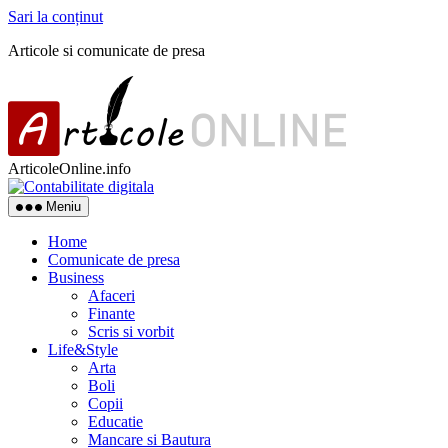
Sari la conținut
Articole si comunicate de presa
ArticoleOnline.info
Meniu
Home
Comunicate de presa
Business
Afaceri
Finante
Scris si vorbit
Life&Style
Arta
Boli
Copii
Educatie
Mancare si Bautura