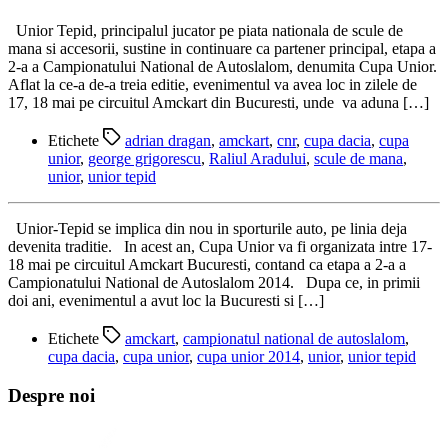
Unior Tepid, principalul jucator pe piata nationala de scule de
mana si accesorii, sustine in continuare ca partener principal, etapa a
2-a a Campionatului National de Autoslalom, denumita Cupa Unior.
Aflat la ce-a de-a treia editie, evenimentul va avea loc in zilele de
17, 18 mai pe circuitul Amckart din Bucuresti, unde va aduna […]
Etichete
adrian dragan
,
amckart
,
cnr
,
cupa dacia
,
cupa
unior
,
george grigorescu
,
Raliul Aradului
,
scule de mana
,
unior
,
unior tepid
Unior-Tepid se implica din nou in sporturile auto, pe linia deja
devenita traditie. In acest an, Cupa Unior va fi organizata intre 17-
18 mai pe circuitul Amckart Bucuresti, contand ca etapa a 2-a a
Campionatului National de Autoslalom 2014. Dupa ce, in primii
doi ani, evenimentul a avut loc la Bucuresti si […]
Etichete
amckart
,
campionatul national de autoslalom
,
cupa dacia
,
cupa unior
,
cupa unior 2014
,
unior
,
unior tepid
Despre noi