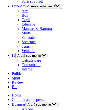
Scris si vorbit
Life&Style
Arată sub-meniul
Arta
Boli
Copii
Educatie
Mancare si Bautura
Moda
Sanatate
Societate
Turism
Vehicule
IT
Arată sub-meniul
Calculatoare
Comunicatii
Internet
Politica
Sport
Review
Blog
Home
Comunicate de presa
Business
Arată sub-meniul
Afaceri