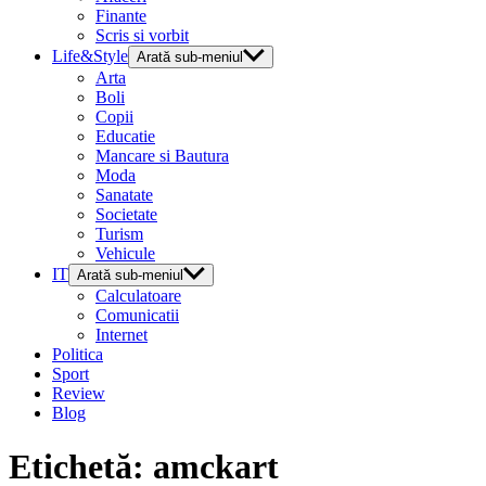
Finante
Scris si vorbit
Life&Style
Arată sub-meniul
Arta
Boli
Copii
Educatie
Mancare si Bautura
Moda
Sanatate
Societate
Turism
Vehicule
IT
Arată sub-meniul
Calculatoare
Comunicatii
Internet
Politica
Sport
Review
Blog
Etichetă:
amckart