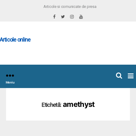
Articole si comunicate de presa
×
icoleOnline.info
Meniu
amethyst
Etichetă: