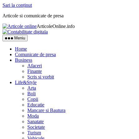
Sari la conținut
Articole si comunicate de presa
ArticoleOnline.info
Meniu
Home
Comunicate de presa
Business
Afaceri
Finante
Scris si vorbit
Life&Style
Arta
Boli
Copii
Educatie
Mancare si Bautura
Moda
Sanatate
Societate
Turism
Vehicule