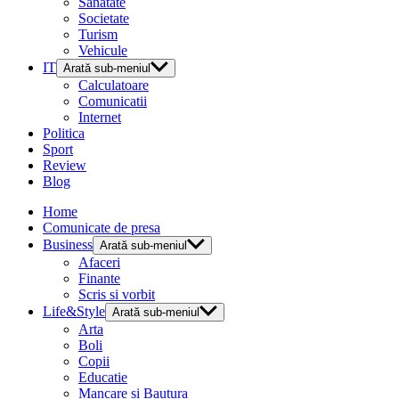
Sanatate
Societate
Turism
Vehicule
IT
Arată sub-meniul
Calculatoare
Comunicatii
Internet
Politica
Sport
Review
Blog
Home
Comunicate de presa
Business
Arată sub-meniul
Afaceri
Finante
Scris si vorbit
Life&Style
Arată sub-meniul
Arta
Boli
Copii
Educatie
Mancare si Bautura