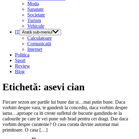
Moda
Sanatate
Societate
Turism
Vehicule
IT
Arată sub-meniul
Calculatoare
Comunicatii
Internet
Politica
Sport
Review
Blog
Etichetă:
asevi cian
Fiecare sezon are partile lui bune dar si…mai putin bune. Daca
vorbim despre vara, te gandesti la concediu, daca vorbim despre
iarna…aproape ca iti creste sufletul de bucurie gandindu-te la
cadourile pe care le vei pune sub brad pentru cei dragi. Dar daca
vorbim despre curatenie? O casa curata devine automat mai
primitoare. O casa […]