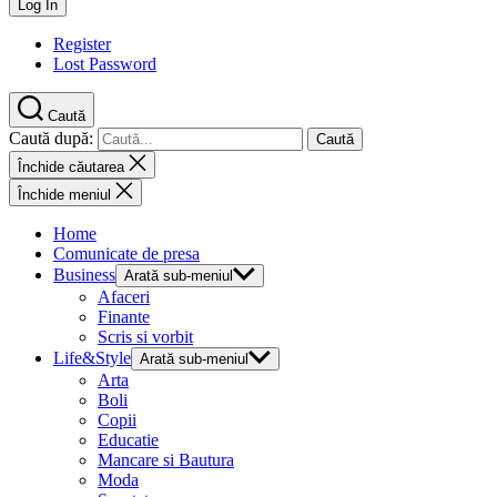
Register
Lost Password
Caută
Caută după:
Închide căutarea
Închide meniul
Home
Comunicate de presa
Business
Arată sub-meniul
Afaceri
Finante
Scris si vorbit
Life&Style
Arată sub-meniul
Arta
Boli
Copii
Educatie
Mancare si Bautura
Moda