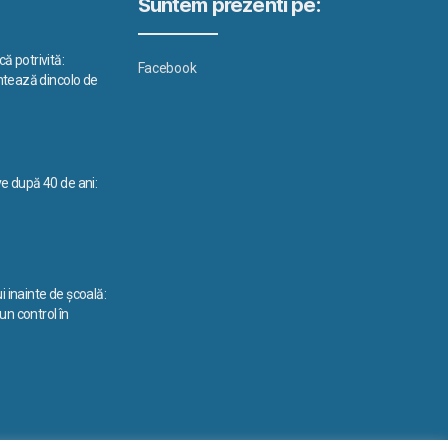
Suntem prezenti pe:
ă potrivită:
Facebook
ontează dincolo de
ve după 40 de ani:
i inainte de școală:
n control în