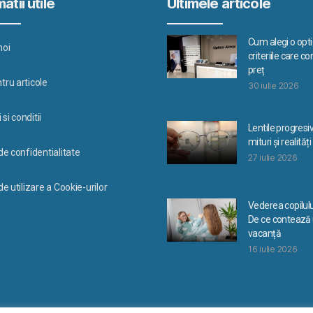
atii utile
Ultimele articole
Cum alegi o optic
noi
criteriile care c
preț
tru articole
30 iulie 2026
si conditii
Lentile progresi
mituri și realități
 de confidentialitate
27 iulie 2026
de utilizare a Cookie-urilor
Vederea copilulu
De ce contează u
vacanță
16 iulie 2026