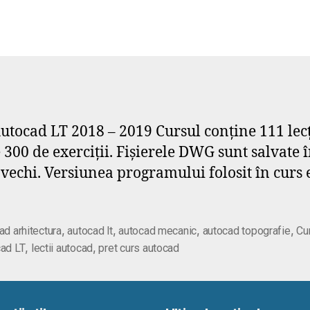
tocad LT 2018 – 2019 Cursul conține 111 lecț
 300 de exerciții. Fișierele DWG sunt salvate
i vechi. Versiunea programului folosit în curs
,
,
,
,
ad arhitectura
autocad lt
autocad mecanic
autocad topografie
Cu
,
,
ad LT
lectii autocad
pret curs autocad