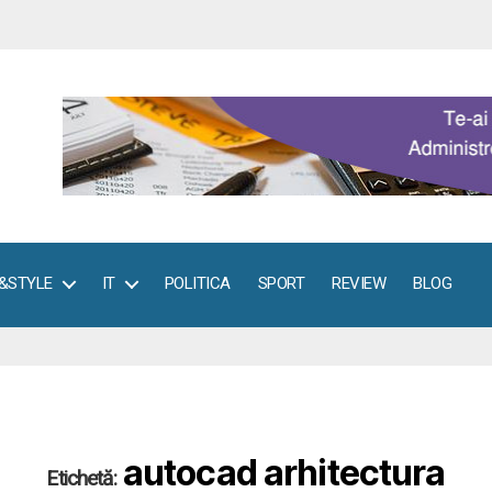
E&STYLE
IT
POLITICA
SPORT
REVIEW
BLOG
autocad arhitectura
Etichetă: