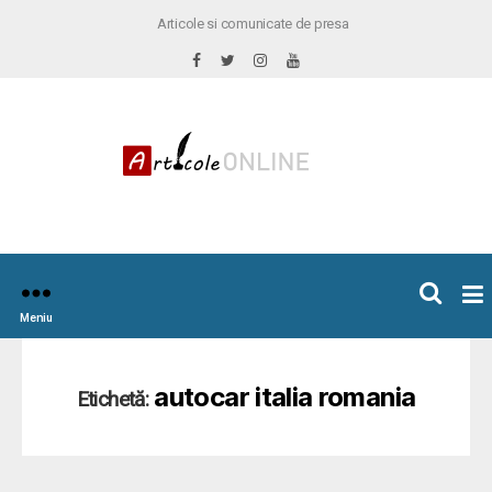
Articole si comunicate de presa
×
icoleOnline.info
Meniu
autocar italia romania
Etichetă: