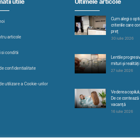
atii utile
Ultimele articole
Cum alegi o optic
noi
criteriile care c
preț
tru articole
30 iulie 2026
si conditii
Lentile progresi
mituri și realități
 de confidentialitate
27 iulie 2026
de utilizare a Cookie-urilor
Vederea copilulu
De ce contează u
vacanță
16 iulie 2026