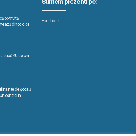
Suntem prezenti pe:
ă potrivită:
Facebook
ontează dincolo de
ve după 40 de ani:
i inainte de școală:
n control în