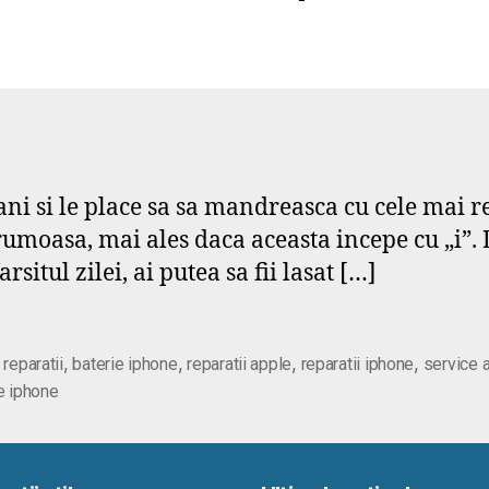
fani si le place sa sa mandreasca cu cele mai r
umoasa, mai ales daca aceasta incepe cu „i”. D
situl zilei, ai putea sa fii lasat […]
,
,
,
,
 reparatii
baterie iphone
reparatii apple
reparatii iphone
service 
e iphone