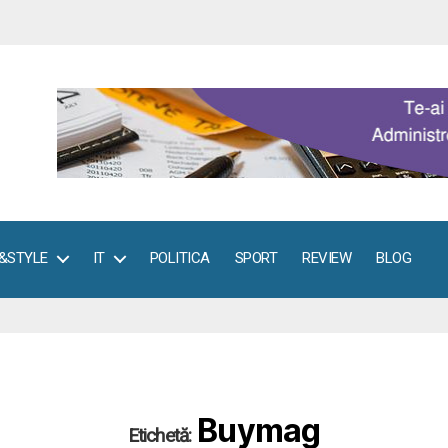
E&STYLE
IT
POLITICA
SPORT
REVIEW
BLOG
Buymag
Etichetă: