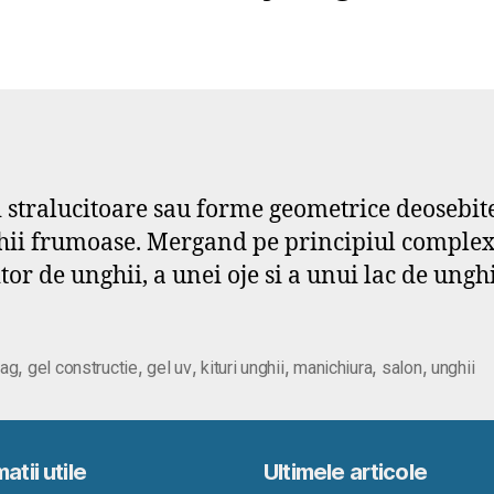
 stralucitoare sau forme geometrice deosebite 
i frumoase. Mergand pe principiul complexitat
or de unghii, a unei oje si a unui lac de unghii
,
,
,
,
,
,
ag
gel constructie
gel uv
kituri unghii
manichiura
salon
unghii
atii utile
Ultimele articole