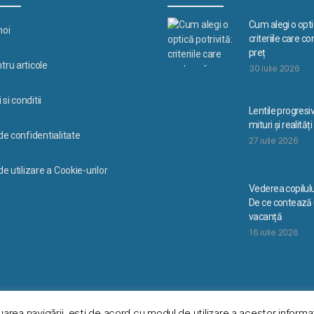
Cum alegi o optic
noi
criteriile care c
preț
tru articole
30 iulie 2026
si conditii
Lentile progresi
mituri și realități
 de confidentialitate
27 iulie 2026
de utilizare a Cookie-urilor
Vederea copilulu
De ce contează u
vacanță
16 iulie 2026
uarea navigării, eşti de acord cu modul de utilizare a acestor informaţ