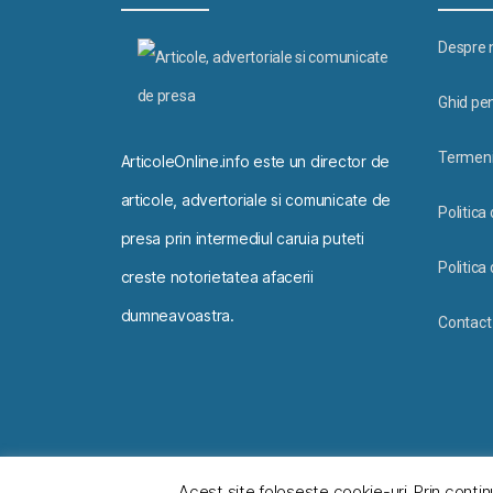
Despre 
Ghid pen
Termeni 
ArticoleOnline.info este un director de
articole, advertoriale si comunicate de
Politica
presa prin intermediul caruia puteti
Politica 
creste notorietatea afacerii
dumneavoastra.
Contact
© 2026
ArticoleOnline.info
Acest site foloseşte cookie-uri. Prin contin