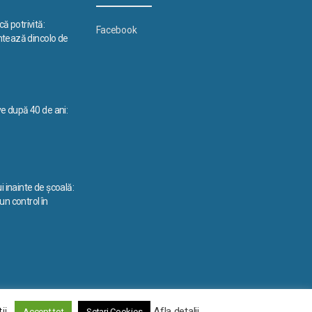
ă potrivită:
Facebook
ontează dincolo de
ve după 40 de ani:
i inainte de școală:
n control în
La început
↑
ii.
Afla detalii
Accept tot
Setari Cookies