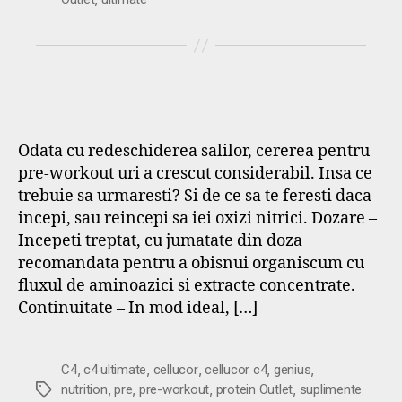
Odata cu redeschiderea salilor, cererea pentru
pre-workout uri a crescut considerabil. Insa ce
trebuie sa urmaresti? Si de ce sa te feresti daca
incepi, sau reincepi sa iei oxizi nitrici. Dozare –
Incepeti treptat, cu jumatate din doza
recomandata pentru a obisnui organiscum cu
fluxul de aminoazici si extracte concentrate.
Continuitate – In mod ideal, […]
,
,
,
,
,
C4
c4 ultimate
cellucor
cellucor c4
genius
,
,
,
,
Etichete
nutrition
pre
pre-workout
protein Outlet
suplimente