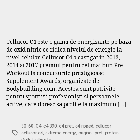
Cellucor C4 este o gama de energizante pe baza
de oxid nitric ce ridica nivelul de energie la
nivel celular. Cellucor C4 a castigat in 2013,
2014 si 2017 premiul pentru cel mai bun Pre-
Workout la concursurile prestigioase
Supplement Awards, organizate de
Bodybuilding.com. Acestea sunt potrivite
pentru sportivii profesioniști și persoanele
active, care doresc sa profite la maximum […]
,
,
,
,
,
,
,
30
60
C4
c4 390
c4 pret
c4 ripped
cellucor
,
,
,
,
Etichete
cellucor c4
extreme energy
original
pret
protein
,
Outlet
ultimate