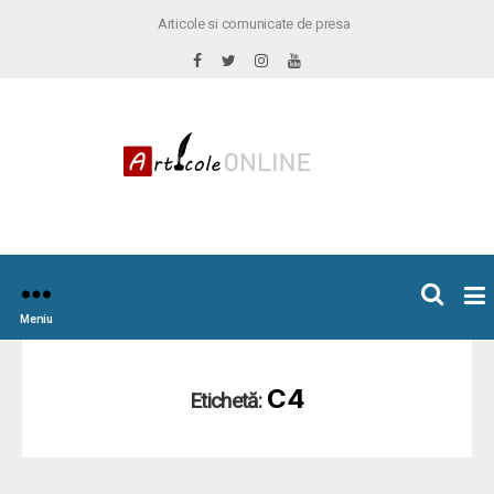
Articole si comunicate de presa
×
icoleOnline.info
Meniu
C4
Etichetă: