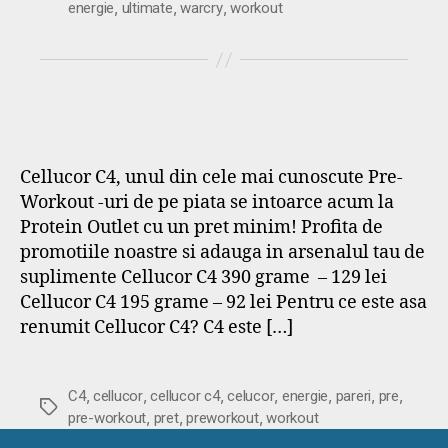
,
,
,
energie
ultimate
warcry
workout
Cellucor C4, unul din cele mai cunoscute Pre-
Workout -uri de pe piata se intoarce acum la
Protein Outlet cu un pret minim! Profita de
promotiile noastre si adauga in arsenalul tau de
suplimente Cellucor C4 390 grame – 129 lei
Cellucor C4 195 grame – 92 lei Pentru ce este asa
renumit Cellucor C4? C4 este […]
,
,
,
,
,
,
,
C4
cellucor
cellucor c4
celucor
energie
pareri
pre
Etichete
,
,
,
pre-workout
pret
preworkout
workout