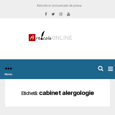
Articole si comunicate de presa
×
icoleOnline.info
Meniu
cabinet alergologie
Etichetă: