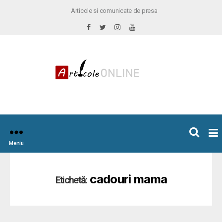
Articole si comunicate de presa
×
icoleOnline.info
Meniu
cadouri mama
Etichetă: